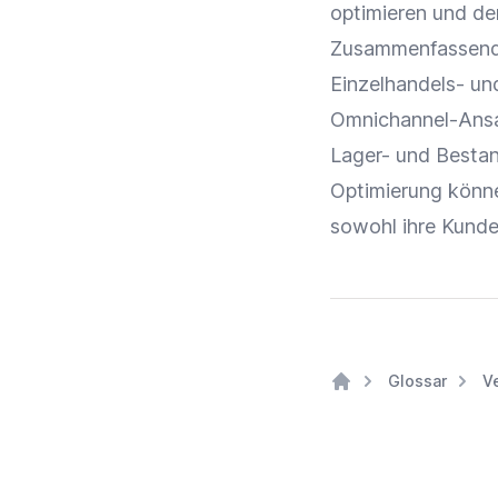
optimieren und d
Zusammenfassend i
Einzelhandels- u
Omnichannel-Ans
Lager- und
Besta
Optimierung
könne
sowohl ihre
Kunde
Glossar
V
Home