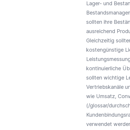
Lager- und
Besta
Bestandsmanage
sollten ihre Best
ausreichend Prod
Gleichzeitig sollte
kostengünstige
L
Leistungsmessun
kontinuierliche 
sollten wichtige
L
Vertriebskanäle
un
wie
Umsatz
,
Conv
(/glossar/durchsc
Kundenbindungsra
verwendet werden,