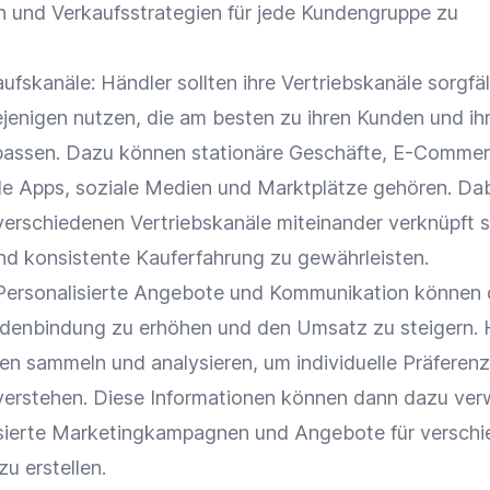
n und
Verkaufsstrategien
für jede Kundengruppe zu
aufskanäle
: Händler sollten ihre
Vertriebskanäle
sorgfäl
jenigen nutzen, die am besten zu ihren Kunden und ih
assen. Dazu können stationäre Geschäfte,
E-Commer
le Apps, soziale Medien und
Marktplätze
gehören. Dabe
 verschiedenen
Vertriebskanäle
miteinander verknüpft s
und konsistente Kauferfahrung zu gewährleisten.
Personalisierte Angebote
und
Kommunikation
können 
denbindung
zu erhöhen und den
Umsatz
zu steigern. 
en
sammeln und analysieren, um individuelle Präferen
erstehen. Diese Informationen können dann dazu ve
isierte Marketingkampagnen und Angebote für versch
 erstellen.