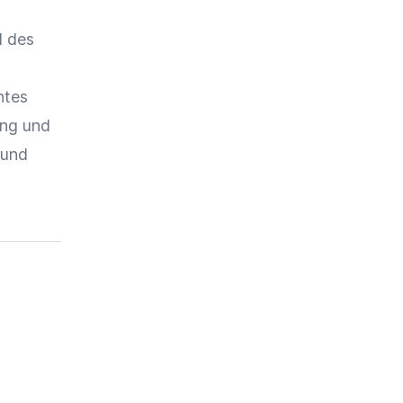
l des
entes
ung und
und