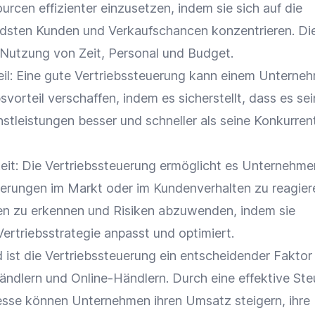
ourcen effizienter einzusetzen, indem sie sich auf die
ndsten Kunden und
Verkaufschancen
konzentrieren. Die
 Nutzung von Zeit, Personal und
Budget
.
il
: Eine gute Vertriebssteuerung kann einem Unterne
vorteil
verschaffen, indem es sicherstellt, dass es se
stleistungen besser und schneller als seine Konkurren
eit
: Die Vertriebssteuerung ermöglicht es Unternehme
derungen im Markt oder im
Kundenverhalten
zu reagier
cen zu erkennen und Risiken abzuwenden, indem sie
Vertriebsstrategie
anpasst und optimiert.
st die Vertriebssteuerung ein entscheidender Faktor 
händlern und Online-Händlern. Durch eine effektive St
zesse können Unternehmen ihren
Umsatz
steigern, ihre