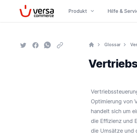
VersaCommerce
Produkt
Hilfe & Serv
Twitter
Facebook
Whatsapp
Email
Glossar
Ve
Home
Vertrieb
Vertriebssteuerung
Optimierung
von V
handelt sich um e
die
Effizienz
und E
die Umsätze und d