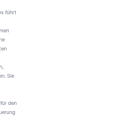
s führt
hmen
ine
ten
n,
en. Sie
für den
euerung