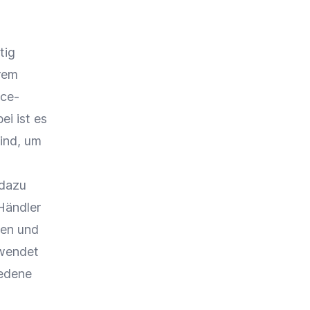
tig
rem
ce-
i ist es
ind, um
dazu
Händler
zen und
rwendet
iedene