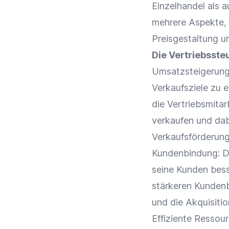
Einzelhandel
als a
mehrere Aspekte, 
Preisgestaltung
u
Die Vertriebsste
Umsatzsteigerun
Verkaufsziele
zu er
die Vertriebsmitar
verkaufen und da
Verkaufsförderu
Kundenbindung
: 
seine Kunden besse
stärkeren
Kunden
und die
Akquisiti
Effiziente Ressou