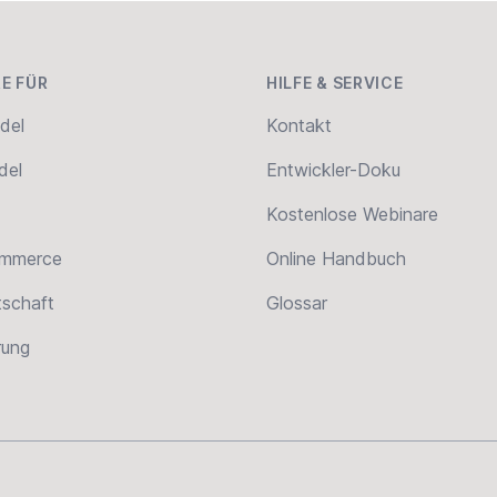
E FÜR
HILFE & SERVICE
del
Kontakt
del
Entwickler-Doku
Kostenlose Webinare
ommerce
Online Handbuch
tschaft
Glossar
erung