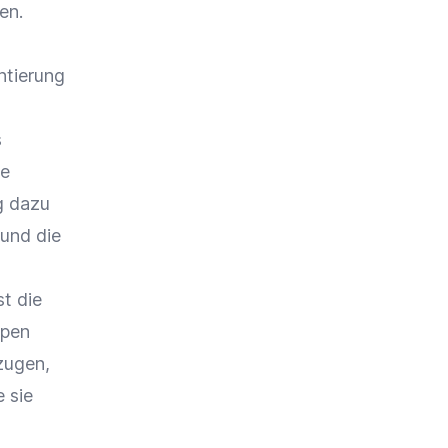
en.
entierung
s
se
g dazu
und die
st die
ppen
zugen,
 sie