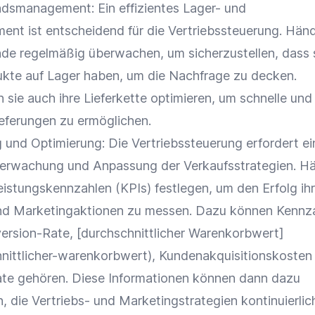
ndsmanagement
: Ein effizientes Lager- und
ment
ist entscheidend für die Vertriebssteuerung. Händ
ände regelmäßig überwachen, um sicherzustellen, dass 
ukte auf Lager haben, um die
Nachfrage
zu decken.
n sie auch ihre
Lieferkette
optimieren, um schnelle und
ieferungen
zu ermöglichen.
g und
Optimierung
: Die Vertriebssteuerung erfordert ei
Überwachung und Anpassung der
Verkaufsstrategien
. H
eistungskennzahlen
(
KPIs
) festlegen, um den Erfolg ih
d Marketingaktionen zu messen. Dazu können
Kennz
ersion-Rate
, [durchschnittlicher
Warenkorbwert
]
hnittlicher-warenkorbwert),
Kundenakquisitionskosten
te gehören. Diese Informationen können dann dazu
 die Vertriebs- und Marketingstrategien kontinuierlic