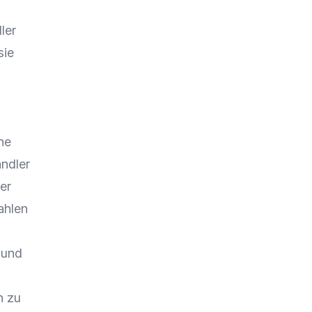
ler
sie
ne
ändler
rer
ahlen
und
h zu