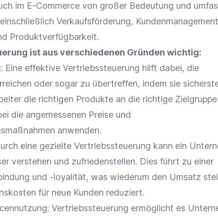
uch im
E-Commerce
von großer Bedeutung und umfas
einschließlich
Verkaufsförderung
,
Kundenmanagemen
nd
Produktverfügbarkeit
.
uerung ist aus verschiedenen Gründen wichtig:
g
: Eine effektive Vertriebssteuerung hilft dabei, die
reichen oder sogar zu übertreffen, indem sie sicherste
beiter die richtigen Produkte an die richtige
Zielgruppe
bei die angemessenen
Preise
und
ngsmaßnahmen anwenden.
Durch eine gezielte Vertriebssteuerung kann ein Unte
r verstehen und zufriedenstellen. Dies führt zu einer
bindung
und -loyalität, was wiederum den
Umsatz
stei
onskosten
für neue Kunden reduziert.
rcennutzung: Vertriebssteuerung ermöglicht es Unter