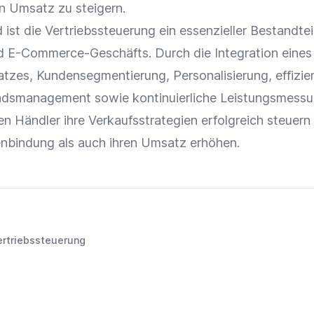
en
Umsatz
zu steigern.
st die Vertriebssteuerung ein essenzieller Bestandtei
nd E-Commerce-Geschäfts. Durch die
Integration
eines
atzes,
Kundensegmentierung
,
Personalisierung
, effizi
ndsmanagement
sowie kontinuierliche Leistungsmess
n Händler ihre
Verkaufsstrategien
erfolgreich
steuern
nbindung
als auch ihren
Umsatz
erhöhen.
ertriebssteuerung