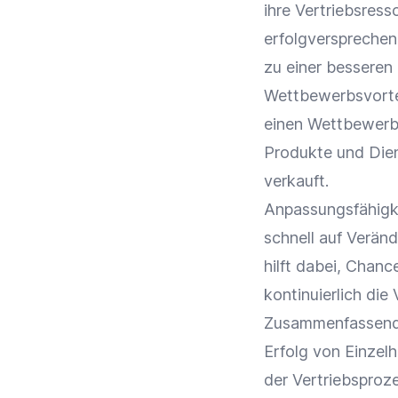
ihre Vertriebsress
erfolgverspreche
zu einer besseren
Wettbewerbsvorte
einen
Wettbewerbs
Produkte und Dien
verkauft.
Anpassungsfähigk
schnell auf Verän
hilft dabei, Chan
kontinuierlich die
Zusammenfassend i
Erfolg von Einzel
der Vertriebspro