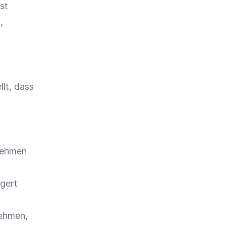
st
t
,
llt, dass
rnehmen
gert
nehmen,