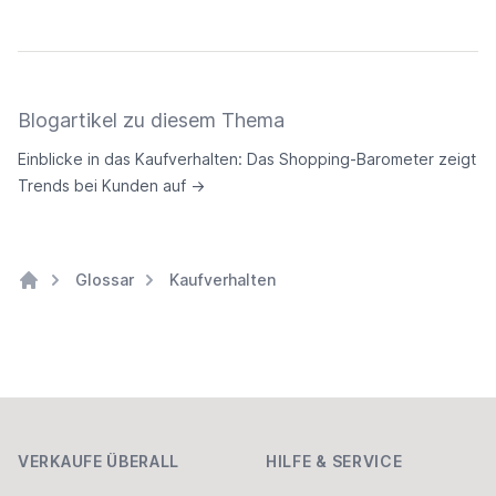
Blogartikel zu diesem Thema
Einblicke in das Kaufverhalten: Das Shopping-Barometer zeigt
Trends bei Kunden auf
→
Glossar
Kaufverhalten
Home
Footer
VERKAUFE ÜBERALL
HILFE & SERVICE