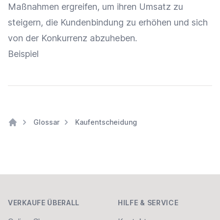
Maßnahmen ergreifen, um ihren
Umsatz
zu
steigern, die
Kundenbindung
zu erhöhen und sich
von der Konkurrenz abzuheben.
Beispiel
Glossar
Kaufentscheidung
Home
Footer
VERKAUFE ÜBERALL
HILFE & SERVICE