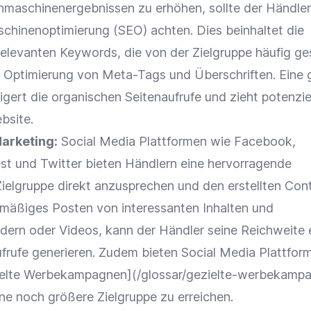
chmaschinenergebnissen zu erhöhen, sollte der Händler
chinenoptimierung
(
SEO
) achten. Dies beinhaltet die
elevanten Keywords, die von der
Zielgruppe
häufig ge
e
Optimierung
von
Meta-Tags
und Überschriften. Eine 
igert die organischen Seitenaufrufe und zieht
potenzie
bsite.
arketing
:
Social Media
Plattformen
wie
Facebook
,
est
und Twitter bieten Händlern eine hervorragende
Zielgruppe
direkt anzusprechen und den erstellten
Con
elmäßiges Posten von interessanten Inhalten und
dern oder Videos, kann der Händler seine
Reichweite
frufe generieren. Zudem bieten
Social Media
Plattfor
ielte
Werbekampagnen
](/glossar/gezielte-werbekamp
ine noch größere
Zielgruppe
zu erreichen.