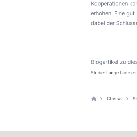
Kooperationen
kan
erhöhen. Eine gut
dabei der Schlüsse
Blogartikel zu d
Studie: Lange Ladezei
Glossar
S
Home
Footer