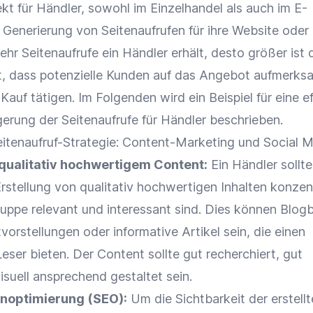
ekt für Händler, sowohl im
Einzelhandel
als auch im
E-
ie Generierung von Seitenaufrufen für ihre Website oder 
ehr Seitenaufrufe ein Händler erhält, desto größer ist 
t, dass
potenzielle Kunden
auf das
Angebot
aufmerks
auf tätigen. Im Folgenden wird ein Beispiel für eine e
gerung der Seitenaufrufe für Händler beschrieben.
Seitenaufruf-Strategie:
Content-Marketing
und
Social 
n qualitativ hochwertigem
Content
:
Ein Händler sollte
rstellung von qualitativ hochwertigen Inhalten konzent
ruppe
relevant und interessant sind. Dies können
Blogb
orstellungen oder informative Artikel sein, die einen
Leser bieten. Der
Content
sollte gut recherchiert, gut
isuell ansprechend
gestaltet sein.
noptimierung
(
SEO
):
Um die
Sichtbarkeit
der erstell