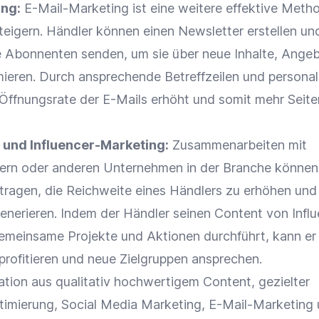
ing
:
E-Mail-Marketing
ist eine weitere effektive Meth
steigern. Händler können einen
Newsletter
erstellen un
e
Abonnenten
senden, um sie über neue Inhalte, Ange
mieren. Durch ansprechende Betreffzeilen und personali
Öffnungsrate
der E-Mails erhöht und somit mehr Seite
und
Influencer-Marketing
:
Zusammenarbeiten mit
gern oder anderen Unternehmen in der Branche können
itragen, die
Reichweite
eines Händlers zu erhöhen und
generieren. Indem der Händler seinen
Content
von Infl
 gemeinsame Projekte und Aktionen durchführt, kann er
profitieren und neue
Zielgruppen
ansprechen.
tion aus qualitativ hochwertigem
Content
, gezielter
timierung
,
Social Media
Marketing
,
E-Mail-Marketing