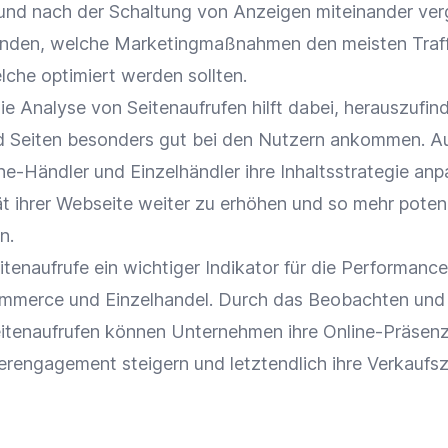
 und nach der Schaltung von
Anzeigen
miteinander verg
inden, welche
Marketingmaßnahmen
den meisten
Traf
lche optimiert werden sollten.
Die
Analyse
von Seitenaufrufen hilft dabei, herauszufin
d Seiten besonders gut bei den Nutzern ankommen. Au
ne-Händler
und
Einzelhändler
ihre Inhaltsstrategie anp
ät ihrer
Webseite
weiter zu erhöhen und so mehr
poten
n.
tenaufrufe ein wichtiger Indikator für die
Performance
mmerce
und
Einzelhandel
. Durch das Beobachten und
eitenaufrufen können Unternehmen ihre
Online-Präsen
erengagement steigern und letztendlich ihre
Verkaufsz