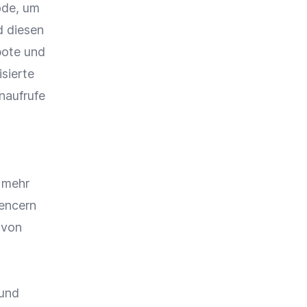
ode, um
d diesen
bote und
sierte
naufrufe
 mehr
uencern
 von
und