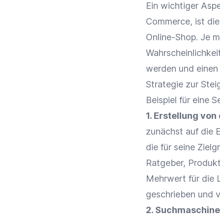
Ein wichtiger Asp
Commerce
, ist d
Online-Shop
. Je m
Wahrscheinlichkei
werden und einen K
Strategie zur Stei
Beispiel für eine 
1. Erstellung vo
zunächst auf die E
die für seine
Zielg
Ratgeber, Produktv
Mehrwert
für die 
geschrieben und
v
2.
Suchmaschine