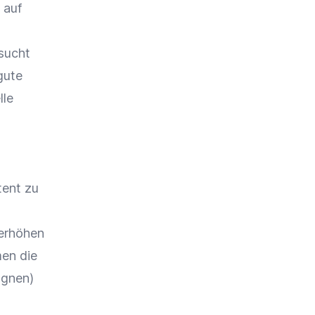
 auf
sucht
gute
lle
tent
zu
erhöhen
men
die
agnen)