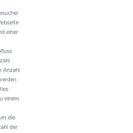
Besucher
ebseite
nd einer
nfluss
zahl
n Anzahl
werden
Dies
zu einem
um die
ahl der