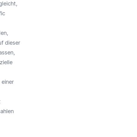
leicht,
fic
den,
f dieser
assen,
zielle
einer
z
ahlen