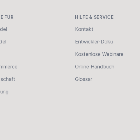
E FÜR
HILFE & SERVICE
del
Kontakt
del
Entwickler-Doku
Kostenlose Webinare
ommerce
Online Handbuch
tschaft
Glossar
erung