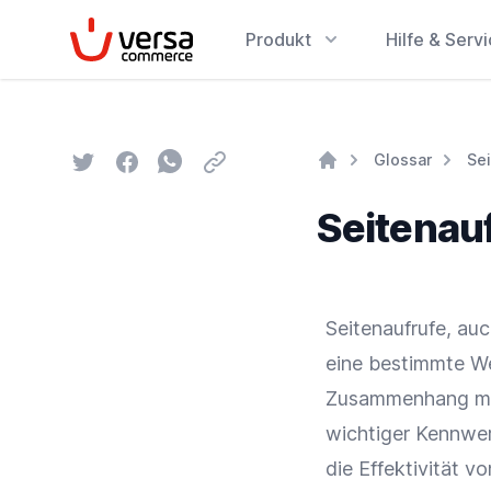
VersaCommerce
Produkt
Hilfe & Serv
Twitter
Facebook
Whatsapp
Email
Glossar
Sei
Home
Seitenau
Seitenaufrufe, au
eine bestimmte
W
Zusammenhang m
wichtiger Kennwe
die Effektivität v