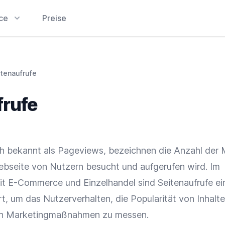
ice
Preise
tenaufrufe
frufe
ch bekannt als Pageviews, bezeichnen die Anzahl der M
ebseite
von Nutzern besucht und aufgerufen wird. Im
it
E-Commerce
und
Einzelhandel
sind Seitenaufrufe ei
rt, um das
Nutzerverhalten
, die Popularität von Inhalt
on
Marketingmaßnahmen
zu messen.