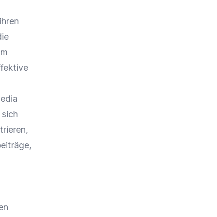
ihren
die
am
ffektive
Media
 sich
rieren,
eiträge
,
ten