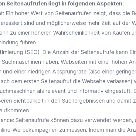
n Seitenaufrufen liegt in folgenden Aspekten:
 Ein hoher Wert von Seitenaufrufen zeigt, dass die 
teressiert sind und möglicherweise mehr Zeit auf der
W
kann zu einer höheren Wahrscheinlichkeit von Käufen u
bindung
führen.
timierung
(
SEO
): Die Anzahl der Seitenaufrufe kann Ei
 Suchmaschinen haben. Webseiten mit einer hohen An
n und einer niedrigen
Absprungrate
(also einer geringe
nach dem ersten Seitenaufruf die
Webseite
verlassen) 
uchmaschinen als relevant und informativ eingestuft. 
sseren
Sichtbarkeit
in den Suchergebnissen und damit 
raufkommen.
mance
: Seitenaufrufe können dazu verwendet werden, 
 Online-Werbekampagnen zu messen. Indem man die Anz