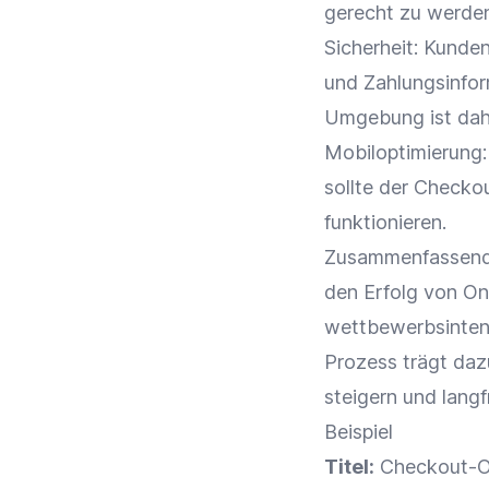
gerecht zu werde
Sicherheit: Kunden
und Zahlungsinfor
Umgebung ist dahe
Mobiloptimierung
sollte der
Checkou
funktionieren.
Zusammenfassend i
den Erfolg von On
wettbewerbsinten
Prozess
trägt daz
steigern und lang
Beispiel
Titel:
Checkout-O