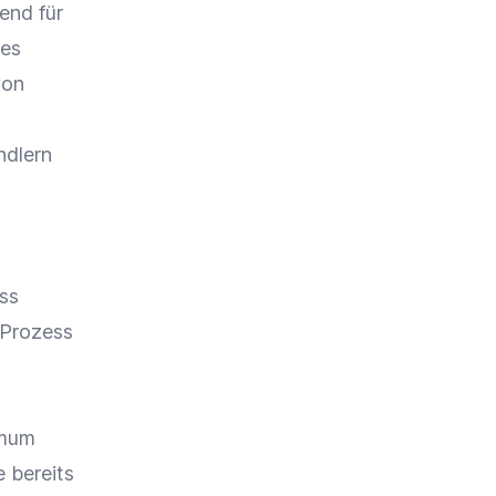
end für
es
von
ndlern
ss
 Prozess
imum
 bereits