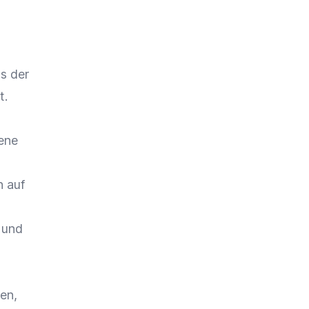
ss der
t.
dene
n
auf
- und
en,