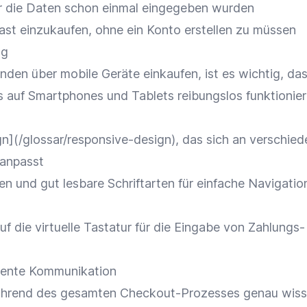
r die Daten schon einmal eingegeben wurden
Gast einzukaufen, ohne ein Konto erstellen zu müssen
ng
nden über mobile
Geräte
einkaufen, ist es wichtig, da
s
auf
Smartphones
und Tablets reibungslos funktionier
gn
](/glossar/responsive-design), das sich an verschie
 anpasst
en und gut lesbare
Schriftarten
für einfache
Navigatio
auf die virtuelle Tastatur für die Eingabe von Zahlungs
rente
Kommunikation
ährend des gesamten Checkout-Prozesses genau wiss