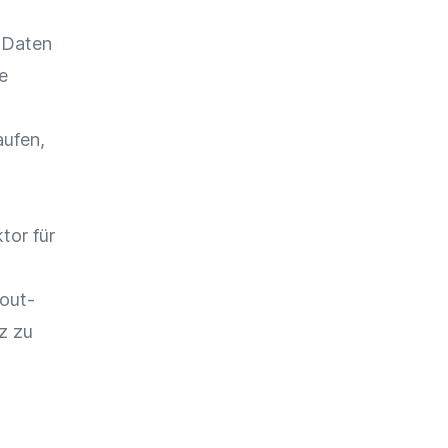
n Daten
e
ufen,
tor für
out-
z
zu