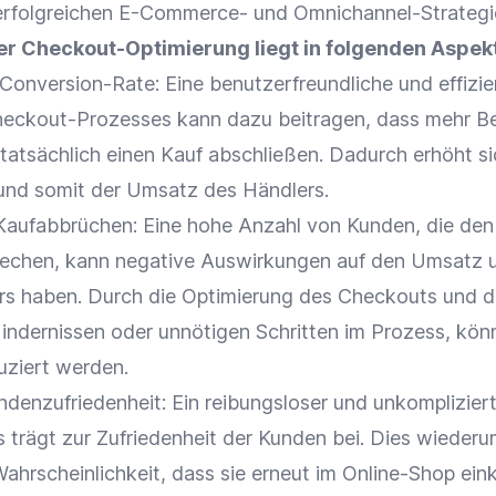
 erfolgreichen E-Commerce- und
Omnichannel-Strategi
r Checkout-Optimierung liegt in folgenden Aspek
Conversion-Rate
: Eine benutzerfreundliche und effizi
heckout-Prozesses kann dazu beitragen, dass mehr B
tatsächlich einen Kauf abschließen. Dadurch erhöht si
nd somit der
Umsatz
des Händlers.
Kaufabbrüchen: Eine hohe Anzahl von Kunden, die den
echen, kann negative Auswirkungen auf den
Umsatz
u
rs haben. Durch die
Optimierung
des Checkouts und d
indernissen oder unnötigen Schritten im Prozess, kön
uziert werden.
ndenzufriedenheit
: Ein reibungsloser und unkomplizier
s
trägt zur Zufriedenheit der Kunden bei. Dies wiederu
ahrscheinlichkeit, dass sie erneut im
Online-Shop
ein