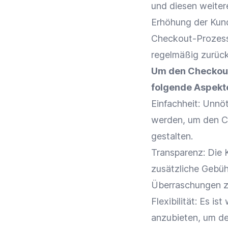
und diesen weiter
Erhöhung der
Kun
Checkout-Prozes
regelmäßig zurüc
Um den
Checkou
folgende Aspekt
Einfachheit: Unnö
werden, um den
C
gestalten.
Transparenz: Die 
zusätzliche Gebü
Überraschungen z
Flexibilität
: Es is
anzubieten, um de