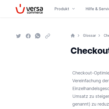
VersaCommerce
Produkt
Hilfe & Serv
Twitter
Facebook
Whatsapp
Email
Glossar
Ch
Home
Checkout
Checkout-Optimier
Vereinfachung de
Einzelhandelsgesc
Umsatz
zu steige
genannt) zu reduz