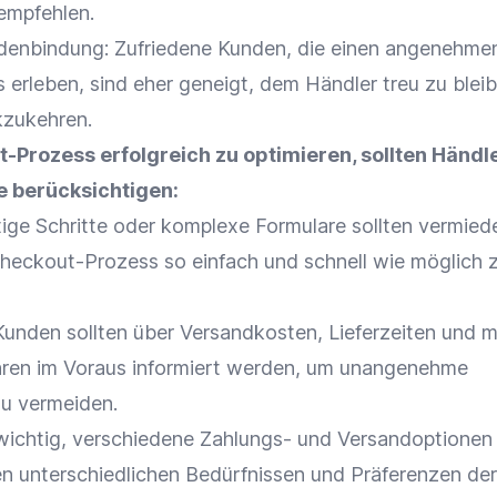
empfehlen.
denbindung
: Zufriedene Kunden, die einen angenehme
s
erleben, sind eher geneigt, dem Händler treu zu blei
kzukehren.
t-Prozess
erfolgreich zu optimieren, sollten Händl
e berücksichtigen:
tige Schritte oder komplexe Formulare sollten vermied
heckout-Prozess
so einfach und schnell wie möglich 
Kunden sollten über
Versandkosten
,
Lieferzeiten
und m
hren im Voraus informiert werden, um unangenehme
u vermeiden.
t wichtig, verschiedene Zahlungs- und
Versandoptionen
n unterschiedlichen Bedürfnissen und Präferenzen de