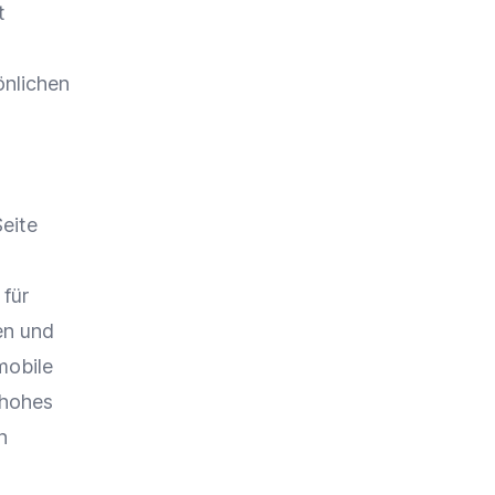
t
önlichen
eite
 für
en und
mobile
 hohes
n