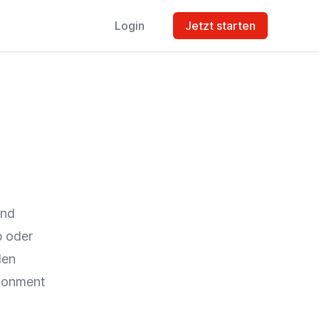
Login
Jetzt starten
und
p
oder
den
ndonment