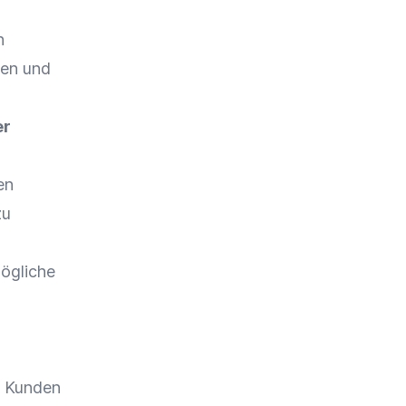
n
ben und
er
en
zu
ögliche
r Kunden