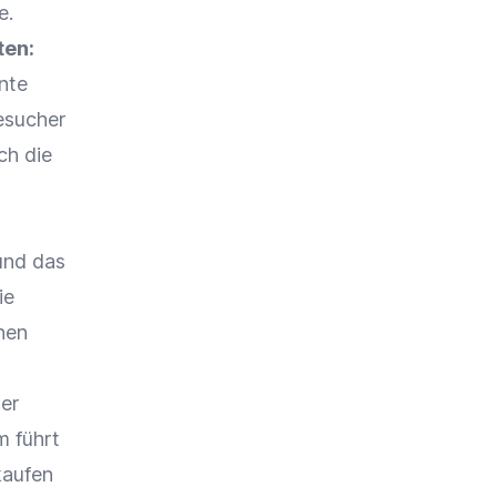
e
.
ten:
ente
esucher
ch die
nd das
ie
nen
ter
m führt
kaufen