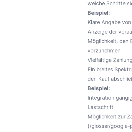
welche Schritte s
Beispiel:
Klare Angabe vo
Anzeige der vorau
Möglichkeit, den
vorzunehmen
Vielfältige
Zahlun
Ein breites Spekt
den Kauf abschlie
Beispiel:
Integration
gängi
Lastschrift
Möglichkeit zur
Z
(/glossar/google-