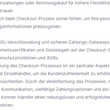
nzahlungen oder
Rechnungskauf
für höhere
Flexibilitä
rtrauen
ich beim
Checkout-Prozess
sicher fühlen, um ihre pers
gsinformationen preiszugeben.
SL-Verschlüsselung und sicheren Zahlungs-Gateways
rheitszertifikaten und Gütesiegeln auf der Checkout-S
nschutzrichtlinien
und AGBs
rung
des Checkout-Prozesses ist ein zentraler Aspekt
nd
Einzelhändler
, um die
Kundenzufriedenheit
zu erhöh
uschließen. Durch die Vereinfachung des Prozesses, 
e
Kommunikation
, vielfältige
Zahlungsoptionen
und ein
 können Händler einen reibungslosen und erfolgreiche
eisten.