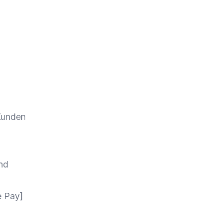
Kunden
nd
e
Pay]