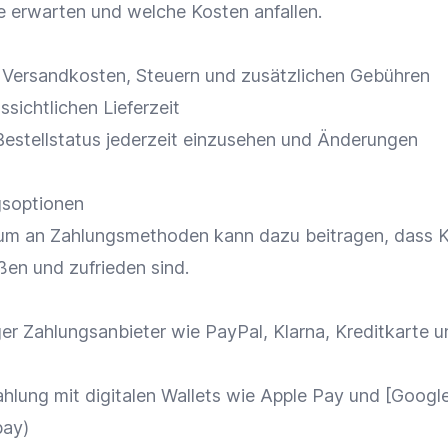
ie erwarten und welche Kosten anfallen.
n
Versandkosten
,
Steuern
und zusätzlichen Gebühren
ssichtlichen
Lieferzeit
Bestellstatus
jederzeit einzusehen und Änderungen
gsoptionen
rum an
Zahlungsmethoden
kann dazu beitragen, dass 
ßen und zufrieden sind.
ger
Zahlungsanbieter
wie
PayPal
,
Klarna
,
Kreditkarte
u
ahlung
mit digitalen Wallets wie
Apple Pay
und [
Googl
pay)