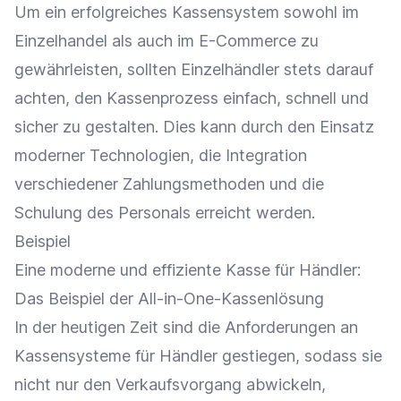
Um ein erfolgreiches
Kassensystem
sowohl im
Einzelhandel
als auch im
E-Commerce
zu
gewährleisten, sollten
Einzelhändler
stets darauf
achten, den Kassenprozess einfach, schnell und
sicher zu gestalten. Dies kann durch den Einsatz
moderner Technologien, die
Integration
verschiedener
Zahlungsmethoden
und die
Schulung
des Personals erreicht werden.
Beispiel
Eine moderne und effiziente Kasse für Händler:
Das Beispiel der All-in-One-Kassenlösung
In der heutigen Zeit sind die Anforderungen an
Kassensysteme
für Händler gestiegen, sodass sie
nicht nur den Verkaufsvorgang abwickeln,