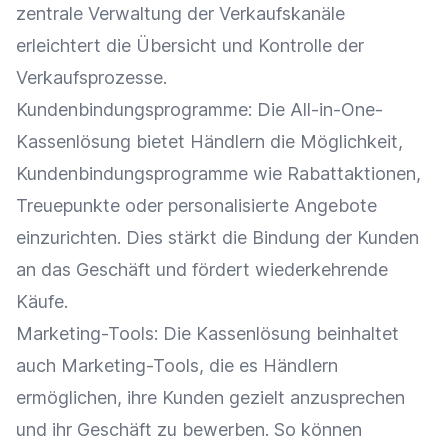
zentrale Verwaltung der
Verkaufskanäle
erleichtert die Übersicht und Kontrolle der
Verkaufsprozesse.
Kundenbindungsprogramme: Die All-in-One-
Kassenlösung bietet Händlern die Möglichkeit,
Kundenbindungsprogramme wie
Rabattaktionen
,
Treuepunkte oder
personalisierte Angebote
einzurichten. Dies stärkt die Bindung der Kunden
an das Geschäft und fördert wiederkehrende
Käufe.
Marketing-Tools: Die Kassenlösung beinhaltet
auch Marketing-Tools, die es Händlern
ermöglichen, ihre Kunden gezielt anzusprechen
und ihr Geschäft zu bewerben. So können