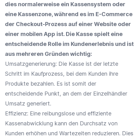
dies normalerweise ein
Kassensystem
oder
eine Kassenzone, während es im
E-Commerce
der
Checkout-Prozess
auf einer Website oder
einer mobilen App ist. Die Kasse spielt eine
entscheidende Rolle im
Kundenerlebnis
und ist
aus mehreren Gründen wichtig:
Umsatzgenerierung: Die Kasse ist der letzte
Schritt im Kaufprozess, bei dem Kunden ihre
Produkte bezahlen. Es ist somit der
entscheidende Punkt, an dem der
Einzelhändler
Umsatz
generiert.
Effizienz
: Eine reibungslose und effiziente
Kassenabwicklung kann den Durchsatz von
Kunden erhöhen und Wartezeiten reduzieren. Dies