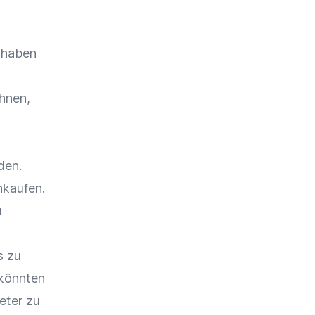
 haben
ihnen,
den.
nkaufen.
u
s zu
 könnten
eter
zu