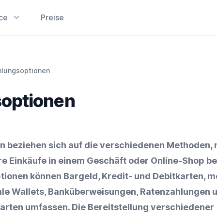
ice
Preise
hlungsoptionen
optionen
 beziehen sich auf die verschiedenen Methoden, 
e Einkäufe in einem Geschäft oder
Online-Shop
be
tionen können Bargeld, Kredit- und Debitkarten, m
tale Wallets, Banküberweisungen, Ratenzahlungen 
arten
umfassen. Die Bereitstellung verschiedener