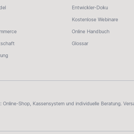
del
Entwickler-Doku
Kostenlose Webinare
ommerce
Online Handbuch
tschaft
Glossar
erung
el: Online-Shop, Kassensystem und individuelle Beratung. Ve