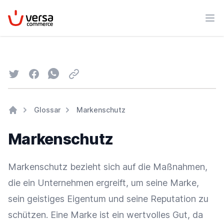
VersaCommerce
Men
Twitter
Facebook
Whatsapp
Email
Glossar
Markenschutz
Home
Markenschutz
Markenschutz bezieht sich auf die Maßnahmen,
die ein Unternehmen ergreift, um seine
Marke
,
sein
geistiges Eigentum
und seine Reputation zu
schützen. Eine
Marke
ist ein wertvolles Gut, da