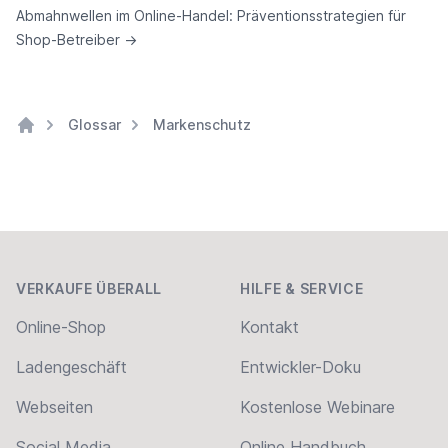
Abmahnwellen im Online-Handel: Präventionsstrategien für
Shop-Betreiber
→
Glossar
Markenschutz
Home
Footer
VERKAUFE ÜBERALL
HILFE & SERVICE
Online-Shop
Kontakt
Ladengeschäft
Entwickler-Doku
Webseiten
Kostenlose Webinare
Social Media
Online Handbuch