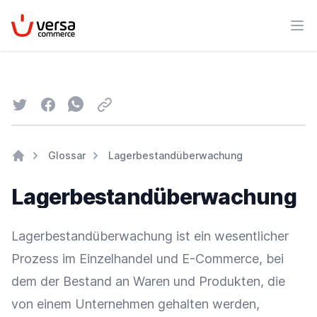
VersaCommerce
Men
Twitter
Facebook
Whatsapp
Email
Glossar
Lagerbestandüberwachung
Home
Lagerbestandüberwachung
Lagerbestandüberwachung ist ein wesentlicher
Prozess im
Einzelhandel
und
E-Commerce
, bei
dem der Bestand an
Waren
und Produkten, die
von einem Unternehmen gehalten werden,