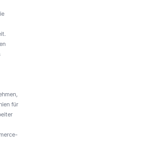
ie
it
.
en
s
nehmen,
nien für
eiter
merce-