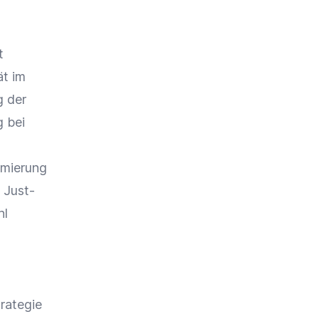
t
ät
im
g der
g bei
imierung
 Just-
hl
trategie