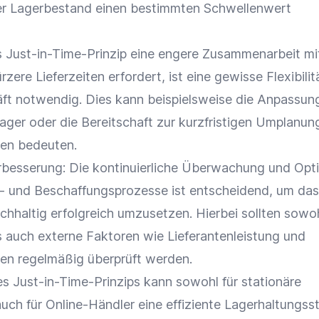
er
Lagerbestand
einen bestimmten Schwellenwert
s Just-in-Time-Prinzip eine engere
Zusammenarbeit
mi
ürzere
Lieferzeiten
erfordert, ist eine gewisse
Flexibilit
ft notwendig. Dies kann beispielsweise die Anpassun
ager oder die Bereitschaft zur kurzfristigen Umplanun
gen bedeuten.
erbesserung
: Die kontinuierliche Überwachung und
Opt
- und Beschaffungsprozesse ist entscheidend, um das
chhaltig erfolgreich umzusetzen. Hierbei sollten sowo
ls auch externe Faktoren wie Lieferantenleistung und
en regelmäßig überprüft werden.
 Just-in-Time-Prinzips kann sowohl für stationäre
auch für
Online-Händler
eine effiziente Lagerhaltungss