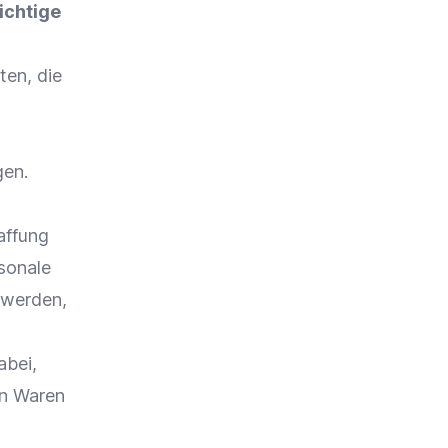
ichtige
ten, die
gen.
affung
sonale
 werden,
abei,
en
Waren