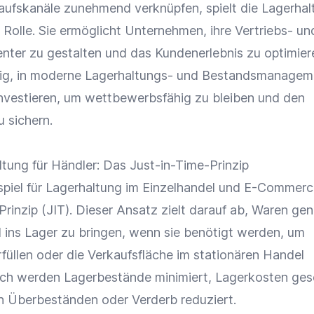
aufskanäle
zunehmend verknüpfen, spielt die Lagerhal
 Rolle. Sie ermöglicht Unternehmen, ihre Vertriebs- un
enter zu gestalten und das
Kundenerlebnis
zu optimier
htig, in moderne Lagerhaltungs- und Bestandsmanagem
nvestieren, um wettbewerbsfähig zu bleiben und den
 sichern.
ltung für Händler: Das Just-in-Time-Prinzip
ispiel für Lagerhaltung im
Einzelhandel
und
E-Commerc
rinzip (JIT). Dieser Ansatz zielt darauf ab,
Waren
gen
 ins Lager zu bringen, wenn sie benötigt werden, um
füllen oder die
Verkaufsfläche
im stationären Handel
urch werden
Lagerbestände
minimiert,
Lagerkosten
ges
n Überbeständen oder Verderb reduziert.