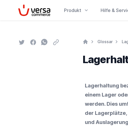
VersaCommerce
Produkt
Hilfe & Serv
Twitter
Facebook
Whatsapp
Email
Glossar
La
Home
Lagerhal
Lagerhaltung be
einem Lager oder
werden. Dies umf
der Lagerplätze
und Auslagerun