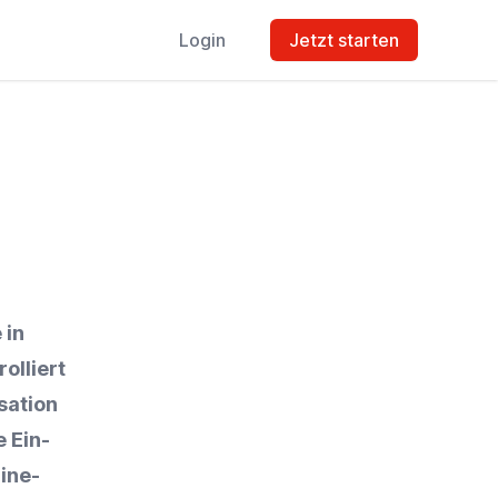
Login
Jetzt starten
 in
olliert
sation
 Ein-
ine-