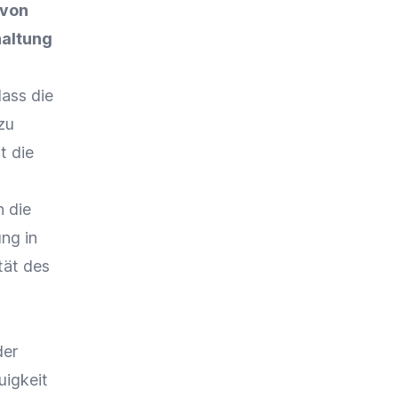
 von
haltung
dass die
zu
t die
n die
ung in
tät
des
der
uigkeit