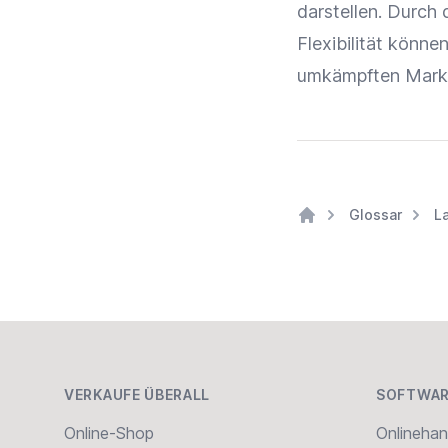
darstellen. Durch
Flexibilität
können 
umkämpften Markt
Glossar
L
Home
Footer
VERKAUFE ÜBERALL
SOFTWAR
Online-Shop
Onlinehan