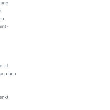
tung
d
en.
ent-
e
ist
au dann
enkt