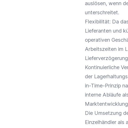
auslösen, wenn d
unterschreitet.
Flexibilität
: Da da
Lieferanten und k
operativen Geschä
Arbeitszeiten im L
Lieferverzögerun
Kontinuierliche V
der Lagerhaltungs
in-Time-Prinzip na
interne Abläufe a
Marktentwicklung
Die Umsetzung des
Einzelhändler
als 