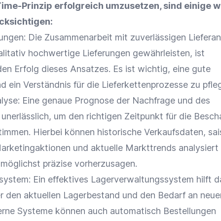
ime-Prinzip erfolgreich umzusetzen, sind einige w
cksichtigen:
hungen
: Die
Zusammenarbeit
mit zuverlässigen Lieferan
alitativ hochwertige
Lieferungen
gewährleisten, ist
en Erfolg dieses Ansatzes. Es ist wichtig, eine gute
d ein Verständnis für die Lieferkettenprozesse zu pfle
lyse
: Eine genaue Prognose der
Nachfrage
und des
unerlässlich, um den richtigen Zeitpunkt für die
Besch
timmen. Hierbei können
historische Verkaufsdaten
,
sai
Marketingaktionen und aktuelle
Markttrends
analysiert
möglichst präzise vorherzusagen.
ssystem
: Ein effektives
Lagerverwaltungssystem
hilft d
r den aktuellen
Lagerbestand
und den Bedarf an neu
erne Systeme können auch automatisch
Bestellungen