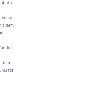
abatte
s Image
 mit dem
nd
Kunden
t dem
Umsatz