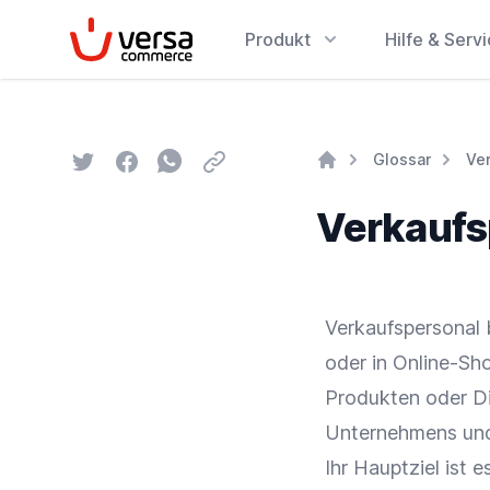
VersaCommerce
Produkt
Hilfe & Serv
Twitter
Facebook
Whatsapp
Email
Glossar
Ve
Home
Verkaufs
Verkaufspersonal b
oder in
Online-Sh
Produkten oder Di
Unternehmens und
Ihr Hauptziel ist