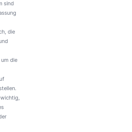
m sind
assung
h, die
und
 um die
uf
tellen.
wichtig,
es
der