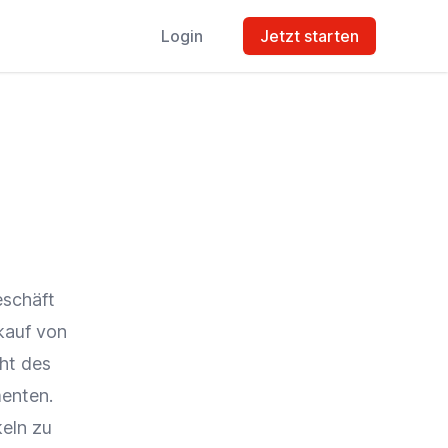
Login
Jetzt starten
eschäft
kauf
von
cht des
enten.
keln zu