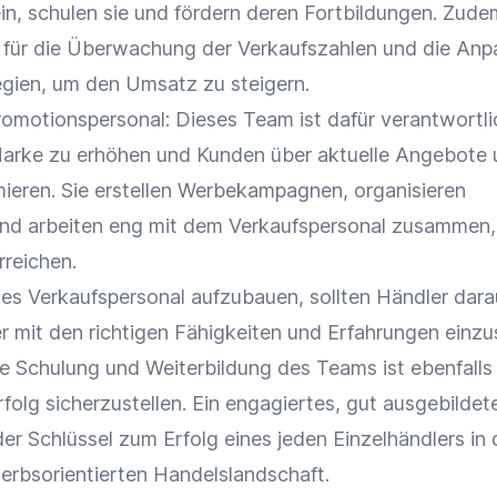
in, schulen sie und fördern deren
Fortbildungen
. Zude
h für die Überwachung der
Verkaufszahlen
und die Anp
egien
, um den
Umsatz
zu steigern.
omotionspersonal: Dieses Team ist dafür verantwortlic
arke
zu erhöhen und Kunden über aktuelle Angebote 
ieren. Sie erstellen
Werbekampagnen
, organisieren
nd arbeiten eng mit dem Verkaufspersonal zusammen,
rreichen.
hes Verkaufspersonal aufzubauen, sollten Händler dara
r mit den richtigen Fähigkeiten und Erfahrungen einzus
he
Schulung
und
Weiterbildung
des Teams ist ebenfalls 
olg sicherzustellen. Ein engagiertes, gut ausgebildet
er Schlüssel zum Erfolg eines jeden Einzelhändlers in 
rbsorientierten Handelslandschaft.