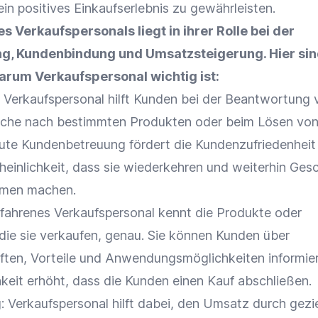
ein positives
Einkaufserlebnis
zu gewährleisten.
 Verkaufspersonals liegt in ihrer Rolle bei der
ng
,
Kundenbindung
und
Umsatzsteigerung
. Hier si
arum Verkaufspersonal wichtig ist:
: Verkaufspersonal hilft Kunden bei der Beantwortung 
Suche nach bestimmten Produkten oder beim Lösen vo
gute
Kundenbetreuung
fördert die
Kundenzufriedenheit
heinlichkeit, dass sie wiederkehren und weiterhin Ges
hmen machen.
fahrenes Verkaufspersonal kennt die Produkte oder
 die sie verkaufen, genau. Sie können Kunden über
ten, Vorteile und Anwendungsmöglichkeiten informie
hkeit erhöht, dass die Kunden einen Kauf abschließen.
g
: Verkaufspersonal hilft dabei, den
Umsatz
durch gezie