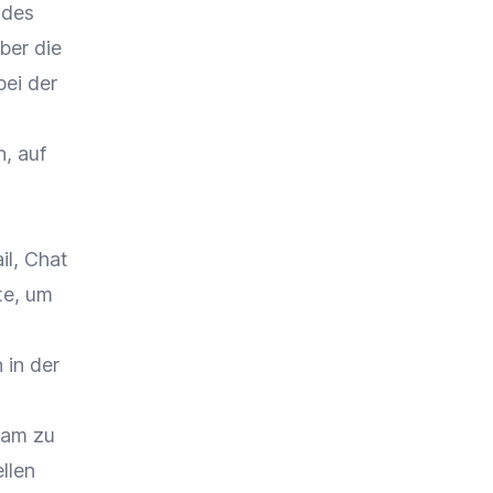
 des
ber die
bei der
, auf
il, Chat
te, um
 in der
eam zu
llen