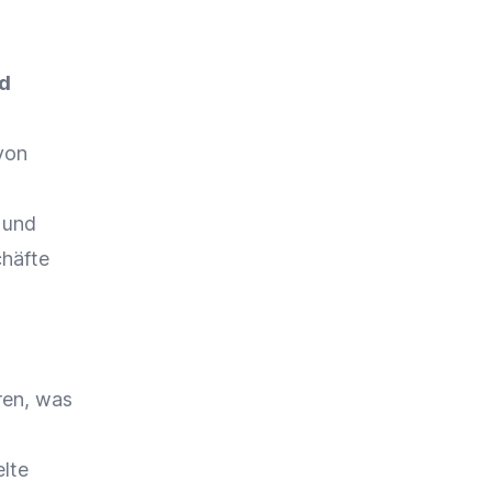
nd
von
n
und
chäfte
ren, was
lte