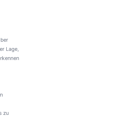
über
der Lage,
erkennen
en
s zu