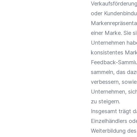
Verkaufsförderun
oder Kundenbind
Markenrepräsentat
einer
Marke
. Sie 
Unternehmen haben
konsistentes
Mar
Feedback-Sammlun
sammeln, das dazu
verbessern, sowie
Unternehmen, sic
zu steigern.
Insgesamt trägt d
Einzelhändlers od
Weiterbildung
des 