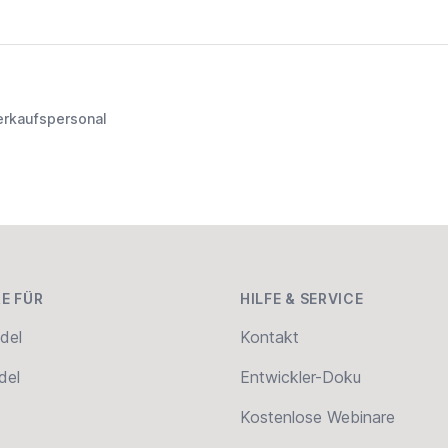
erkaufspersonal
E FÜR
HILFE & SERVICE
del
Kontakt
del
Entwickler-Doku
Kostenlose Webinare