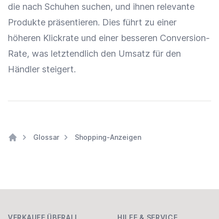
die nach Schuhen suchen, und ihnen relevante
Produkte präsentieren. Dies führt zu einer
höheren
Klickrate
und einer besseren
Conversion-
Rate
, was letztendlich den
Umsatz
für den
Händler steigert.
Glossar
Shopping-Anzeigen
Home
Footer
VERKAUFE ÜBERALL
HILFE & SERVICE