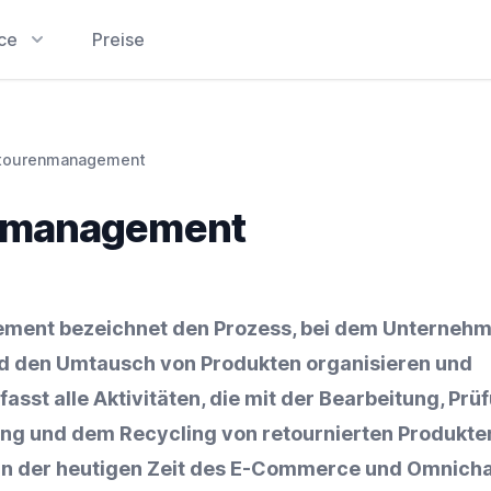
ice
Preise
tourenmanagement
nmanagement
ent bezeichnet den Prozess, bei dem Unternehm
d den
Umtausch
von Produkten organisieren und
asst alle Aktivitäten, die mit der Bearbeitung, Prü
ung und dem
Recycling
von retournierten Produkte
In der heutigen Zeit des
E-Commerce
und Omnicha