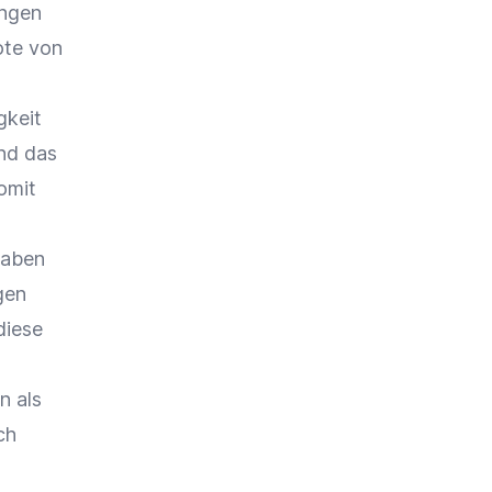
ungen
ote von
gkeit
nd das
omit
gaben
gen
diese
n als
ch