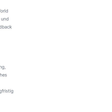
orld
 und
dback
ng,
ches
fristig