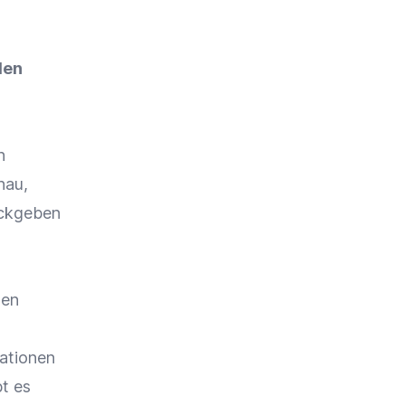
den
n
nau,
ückgeben
den
mationen
t es