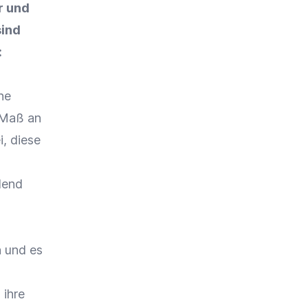
r
und
sind
:
ne
 Maß an
, diese
dend
n und es
 ihre