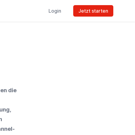
Login
Jetzt starten
en die
fung,
n
nnel-