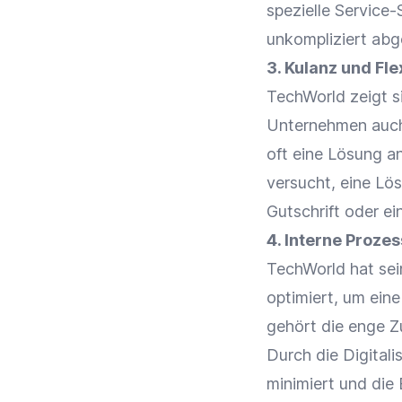
spezielle Service
unkompliziert ab
3.
Kulanz
und
Fle
TechWorld zeigt 
Unternehmen auc
oft eine Lösung 
versucht, eine Lö
Gutschrift oder ei
4. Interne Proze
TechWorld hat se
optimiert, um ein
gehört die enge
Z
Durch die
Digitali
minimiert und die