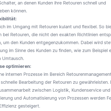
-Schalter, an denen Kunden ihre
Retouren
schnell und
geben können.
xibilität
:
sich im Umgang mit
Retouren
kulant und flexibel. So bi
h bei
Retouren
, die nicht den exakten Richtlinien ents
an, um den Kunden entgegenzukommen. Dabei wird ste
sung im Sinne des Kunden zu finden, wie zum Beispiel 
n
Umtausch
.
sse optimieren:
ine internen Prozesse im Bereich Retourenmanagemen
e schnelle Bearbeitung der
Retouren
zu gewährleisten.
usammenarbeit
zwischen
Logistik
,
Kundenservice
un
sierung
und
Automatisierung
von Prozessen werden Fe
Effizienz
gesteigert.