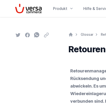
VersaCommerce
Produkt
Hilfe & Serv
Twitter
Facebook
Whatsapp
Email
Glossar
Re
Home
Retoure
Retourenmanagem
Rücksendung
un
abwickeln. Es umf
Wiedereinlager
verbunden sind. 