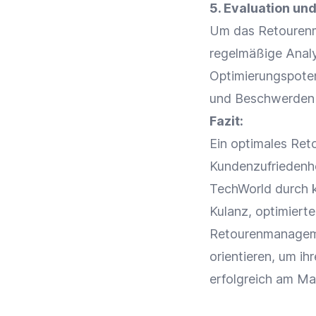
5. Evaluation un
Um das Retourenm
regelmäßige Anal
Optimierungspoten
und Beschwerden a
Fazit:
Ein optimales Ret
Kundenzufriedenh
TechWorld durch k
Kulanz
, optimiert
Retourenmanagemen
orientieren, um ih
erfolgreich am Ma