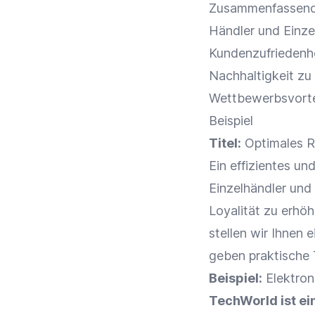
Zusammenfassend 
Händler
und
Einze
Kundenzufriedenh
Nachhaltigkeit
zu 
Wettbewerbsvorte
Beispiel
Titel:
Optimales 
Ein effizientes u
Einzelhändler
und
Loyalität
zu erhöhe
stellen wir Ihnen 
geben praktische
Beispiel:
Elektron
TechWorld ist ein