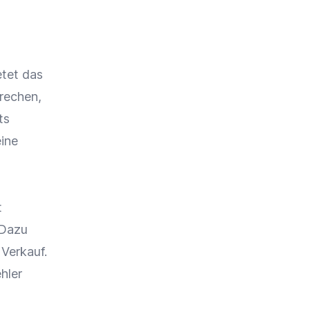
etet das
prechen,
ts
eine
t
 Dazu
d
Verkauf
.
hler