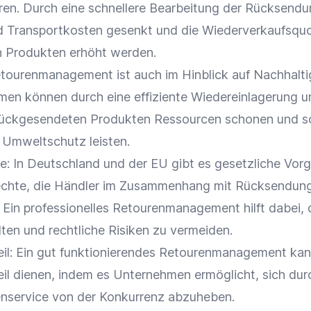
ren. Durch eine schnellere Bearbeitung der Rücksend
d Transportkosten gesenkt und die Wiederverkaufsqu
 Produkten erhöht werden.
etourenmanagement ist auch im Hinblick auf
Nachhalti
men können durch eine effiziente Wiedereinlagerung u
ückgesendeten Produkten Ressourcen schonen und s
m
Umweltschutz
leisten.
e: In Deutschland und der EU gibt es gesetzliche Vor
echte, die Händler im Zusammenhang mit Rücksendun
Ein professionelles Retourenmanagement hilft dabei, 
ten und rechtliche Risiken zu vermeiden.
il
: Ein gut funktionierendes Retourenmanagement kan
il
dienen, indem es Unternehmen ermöglicht, sich dur
nservice
von der Konkurrenz abzuheben.