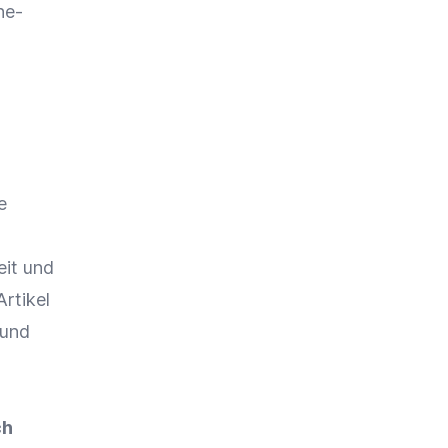
ne-
e
eit
und
Artikel
 und
ch