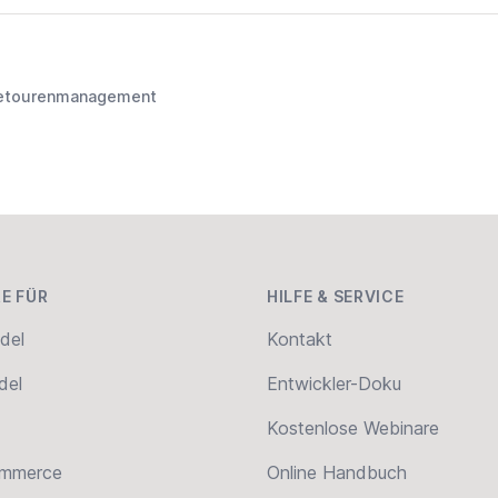
etourenmanagement
E FÜR
HILFE & SERVICE
del
Kontakt
del
Entwickler-Doku
Kostenlose Webinare
ommerce
Online Handbuch