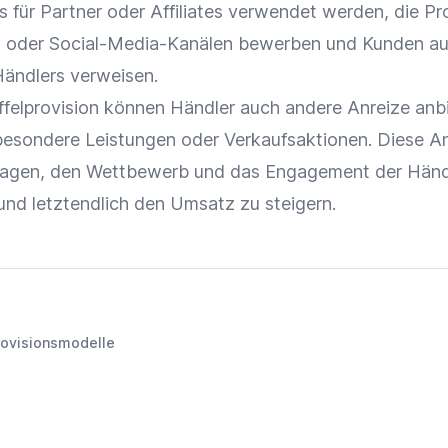
s für Partner oder
Affiliates
verwendet werden, die Pr
es oder Social-Media-Kanälen bewerben und Kunden au
ändlers verweisen.
affelprovision können Händler auch andere Anreize anb
r besondere Leistungen oder
Verkaufsaktionen
. Diese A
ragen, den Wettbewerb und das
Engagement
der Händ
 und letztendlich den
Umsatz
zu steigern.
rovisionsmodelle