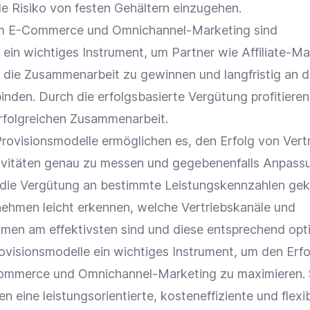
le Risiko von festen Gehältern einzugehen.
Im
E-Commerce
und
Omnichannel-Marketing
sind
 ein wichtiges Instrument, um Partner wie Affiliate-Ma
 die
Zusammenarbeit
zu gewinnen und langfristig an 
nden. Durch die erfolgsbasierte Vergütung profitieren
erfolgreichen
Zusammenarbeit
.
Provisionsmodelle ermöglichen es, den Erfolg von Vert
ivitäten genau zu messen und gegebenenfalls Anpass
die Vergütung an bestimmte
Leistungskennzahlen
gek
nehmen leicht erkennen, welche
Vertriebskanäle
und
hmen
am effektivsten sind und diese entsprechend opti
ovisionsmodelle ein wichtiges Instrument, um den Erfo
ommerce
und
Omnichannel-Marketing
zu maximieren. 
 eine leistungsorientierte, kosteneffiziente und flexi