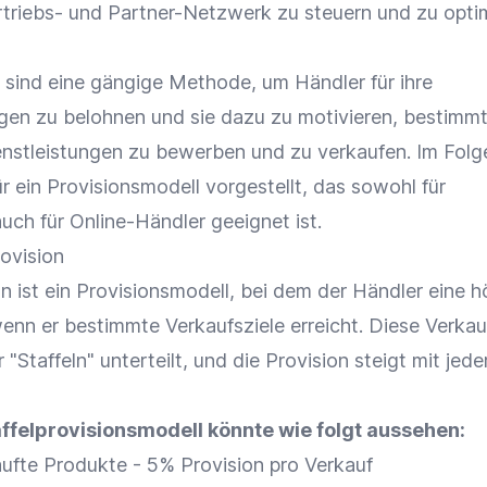
rtriebs- und Partner-Netzwerk zu
steuern
und zu optim
 sind eine gängige Methode, um Händler für ihre
en zu belohnen und sie dazu zu motivieren, bestimm
nstleistungen zu bewerben und zu verkaufen. Im Fol
für ein Provisionsmodell vorgestellt, das sowohl für
auch für
Online-Händler
geeignet ist.
rovision
on ist ein Provisionsmodell, bei dem der Händler eine 
wenn er bestimmte
Verkaufsziele
erreicht. Diese
Verkau
 "Staffeln" unterteilt, und die
Provision
steigt mit jede
affelprovisionsmodell könnte wie folgt aussehen:
kaufte Produkte - 5%
Provision
pro
Verkauf