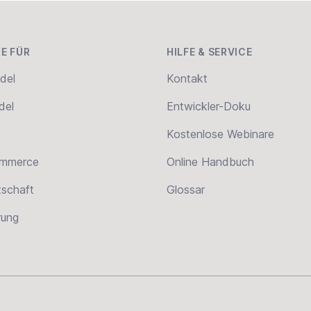
E FÜR
HILFE & SERVICE
del
Kontakt
del
Entwickler-Doku
Kostenlose Webinare
ommerce
Online Handbuch
tschaft
Glossar
erung