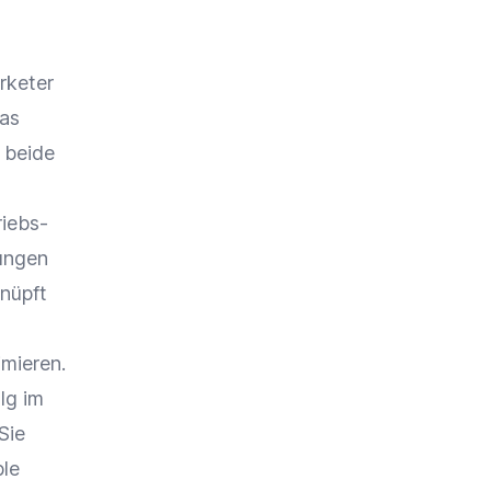
rketer
das
 beide
riebs-
ungen
nüpft
mieren.
lg im
Sie
ble