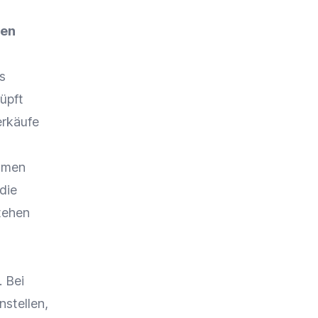
nen
s
nüpft
erkäufe
ehmen
die
tehen
 Bei
nstellen,