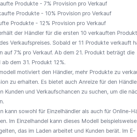
rkaufte Produkte - 7%
Provision
pro
Verkauf
rkaufte Produkte - 10%
Provision
pro
Verkauf
aufte Produkte - 12%
Provision
pro
Verkauf
rhält der Händler für die ersten 10 verkauften Produk
es Verkaufspreises. Sobald er 11 Produkte verkauft h
on
auf 7% pro
Verkauf
. Ab dem 21. Produkt beträgt die
 ab dem 31. Produkt 12%.
modell motiviert den Händler, mehr Produkte zu verka
sion
zu erhalten. Es bietet auch Anreize für den Händle
en Kunden und
Verkaufschancen
zu suchen, um die nä
n.
ion kann sowohl für
Einzelhändler
als auch für
Online-H
en. Im
Einzelhandel
kann dieses Modell beispielsweise
elten, das im Laden arbeitet und Kunden berät. Im
E-