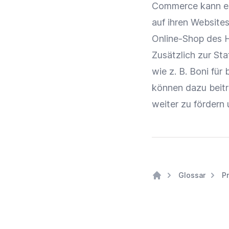
Commerce
kann e
auf ihren Websit
Online-Shop
des H
Zusätzlich zur St
wie z. B. Boni fü
können dazu beit
weiter zu fördern
Glossar
P
Home