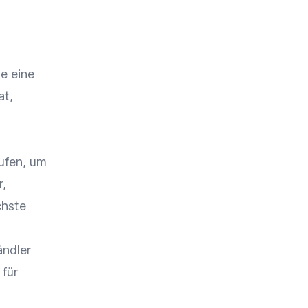
te eine
at,
ufen, um
r,
chste
ändler
 für