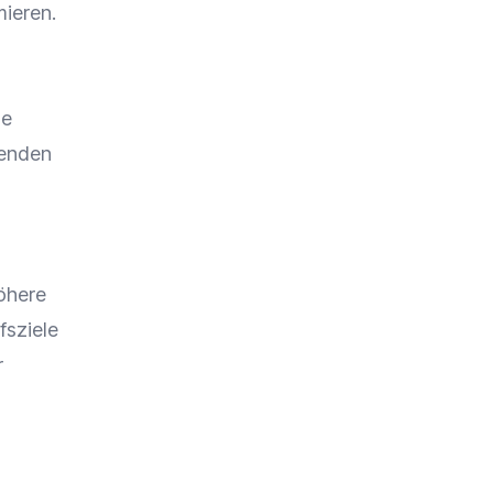
ieren.
te
genden
höhere
fsziele
r