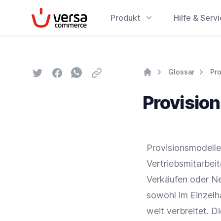
VersaCommerce
Produkt
Hilfe & Serv
Twitter
Facebook
Whatsapp
Email
Glossar
Pr
Home
Provisio
Provisionsmodelle
Vertriebsmitarbeit
Verkäufen oder
N
sowohl im
Einzelh
weit verbreitet. D