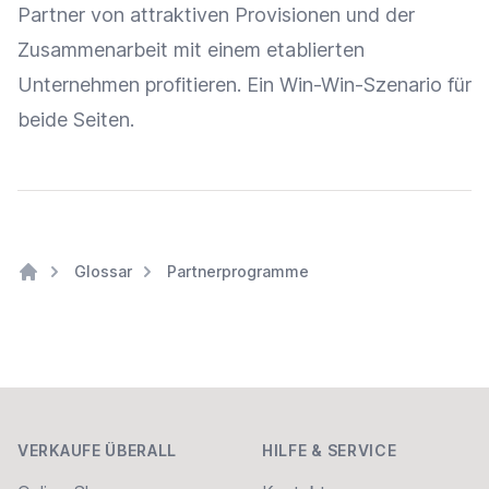
Partner von attraktiven
Provisionen
und der
Zusammenarbeit
mit einem etablierten
Unternehmen profitieren. Ein Win-Win-Szenario für
beide Seiten.
Glossar
Partnerprogramme
Home
Footer
VERKAUFE ÜBERALL
HILFE & SERVICE