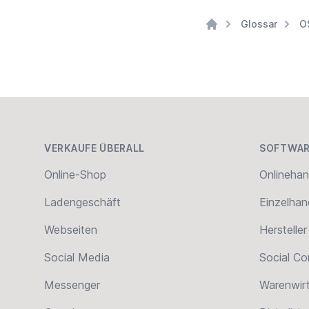
Glossar
O
Home
Footer
VERKAUFE ÜBERALL
SOFTWAR
Online-Shop
Onlinehan
Ladengeschäft
Einzelhan
Webseiten
Hersteller
Social Media
Social C
Messenger
Warenwir