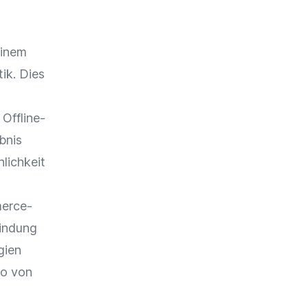
einem
tik
. Dies
Offline-
bnis
lichkeit
erce-
indung
gien
so von