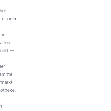
ihre
ter
oder
den
alten.
und
E-
der
mittel,
rmarkt
potheke,
n