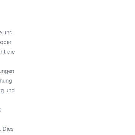
e und
oder
ht die
tungen
ehung
ng
und
s
. Dies