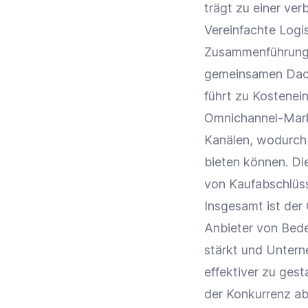
trägt zu einer ve
Vereinfachte
Logis
Zusammenführung 
gemeinsamen Dach
führt zu Kostenei
Omnichannel-Mar
Kanälen, wodurch
bieten können. Di
von Kaufabschlüs
Insgesamt ist de
Anbieter von Bede
stärkt und Untern
effektiver zu ges
der Konkurrenz a