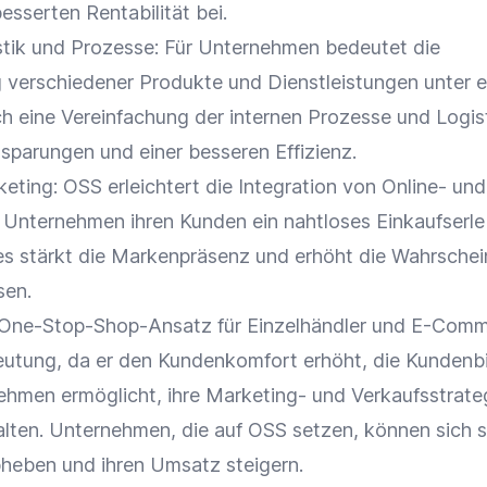
rbesserten
Rentabilität
bei.
tik
und Prozesse: Für Unternehmen bedeutet die
verschiedener Produkte und Dienstleistungen unter 
 eine Vereinfachung der internen Prozesse und
Logis
nsparungen und einer besseren
Effizienz
.
keting
:
OSS
erleichtert die
Integration
von Online- und 
 Unternehmen ihren Kunden ein nahtloses
Einkaufserle
es stärkt die
Markenpräsenz
und erhöht die Wahrschein
sen.
r One-Stop-Shop-Ansatz für
Einzelhändler
und E-Comm
utung, da er den Kundenkomfort erhöht, die
Kundenb
ehmen ermöglicht, ihre Marketing- und
Verkaufsstrate
talten. Unternehmen, die auf
OSS
setzen, können sich 
bheben und ihren
Umsatz
steigern.