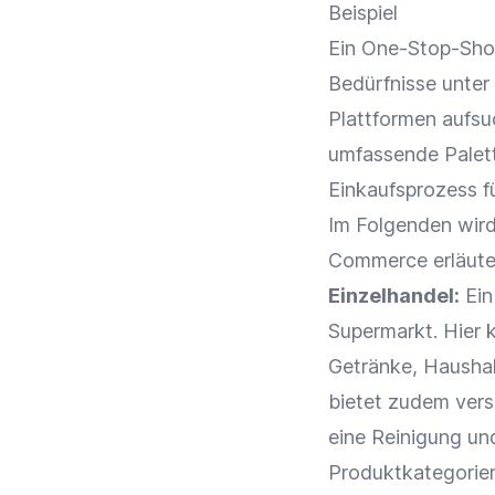
Beispiel
Ein
One-Stop-Sho
Bedürfnisse unter
Plattformen
aufsuc
umfassende Palett
Einkaufsprozess f
Im Folgenden wird 
Commerce
erläute
Einzelhandel
:
Ein
Supermarkt. Hier 
Getränke, Hausha
bietet zudem vers
eine Reinigung un
Produktkategorie