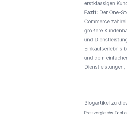
erstklassigen
Kun
Fazit:
Der
One-St
Commerce
zahlrei
größere Kundenbas
und Dienstleistun
Einkaufserlebnis
bi
und dem einfachen
Dienstleistungen, 
Blogartikel zu d
Preisvergleichs-Tool 