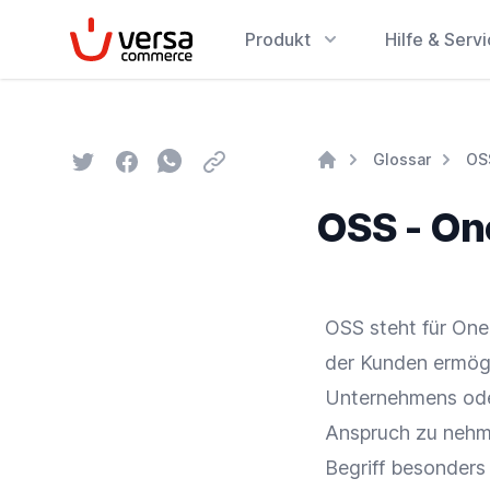
VersaCommerce
Produkt
Hilfe & Serv
Twitter
Facebook
Whatsapp
Email
Glossar
OS
Home
OSS - On
OSS
steht für
One
der Kunden ermögl
Unternehmens ode
Anspruch zu nehm
Begriff besonders