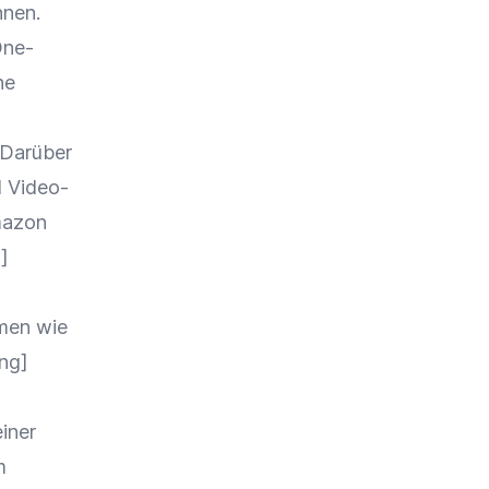
nnen.
ne-
ne
 Darüber
d Video-
azon
]
men
wie
ng
]
iner
m