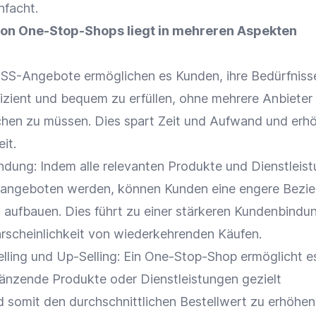
nfacht.
von One-Stop-Shops liegt in mehreren Aspekten
SS-Angebote ermöglichen es Kunden, ihre Bedürfniss
izient und bequem zu erfüllen, ohne mehrere
Anbieter
hen zu müssen. Dies spart Zeit und Aufwand und erhö
eit
.
ndung
: Indem alle relevanten Produkte und Dienstleis
 angeboten werden, können Kunden eine engere Bezi
ufbauen. Dies führt zu einer stärkeren
Kundenbindu
rscheinlichkeit von wiederkehrenden Käufen.
lling
und Up-Selling: Ein
One-Stop-Shop
ermöglicht e
nzende Produkte oder Dienstleistungen gezielt
 somit den durchschnittlichen
Bestellwert
zu erhöhen