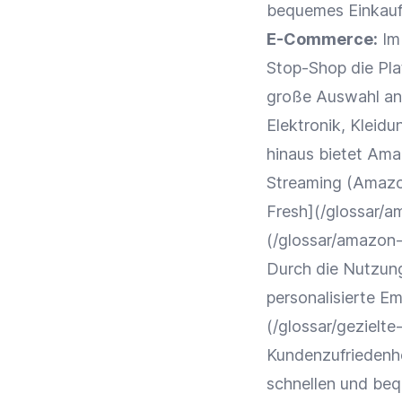
bequemes
Einkauf
E-Commerce
:
Im 
Stop-Shop
die Pl
große Auswahl an
Elektronik
, Kleidu
hinaus bietet
Ama
Streaming (
Amaz
Fresh](/glossar/a
(/glossar/amazon-
Durch die Nutzun
personalisierte E
(/glossar/geziel
Kundenzufriedenh
schnellen und b