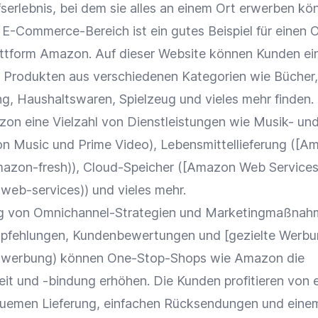
serlebnis
, bei dem sie alles an einem Ort erwerben kö
E-Commerce-Bereich ist ein gutes Beispiel für einen
O
attform
Amazon
. Auf dieser Website können Kunden ei
 Produkten aus verschiedenen
Kategorien
wie Bücher,
ng, Haushaltswaren, Spielzeug und vieles mehr finden.
zon
eine Vielzahl von Dienstleistungen wie Musik- un
on
Music und Prime Video), Lebensmittellieferung ([
Am
mazon-fresh)),
Cloud-Speicher
([
Amazon
Web
Services
web-services)) und vieles mehr.
g von
Omnichannel-Strategien
und
Marketingmaßnah
mpfehlungen,
Kundenbewertungen
und [gezielte
Werbu
te-werbung) können One-Stop-Shops wie
Amazon
die
eit
und -bindung erhöhen. Die Kunden profitieren von e
equemen
Lieferung
, einfachen Rücksendungen und eine