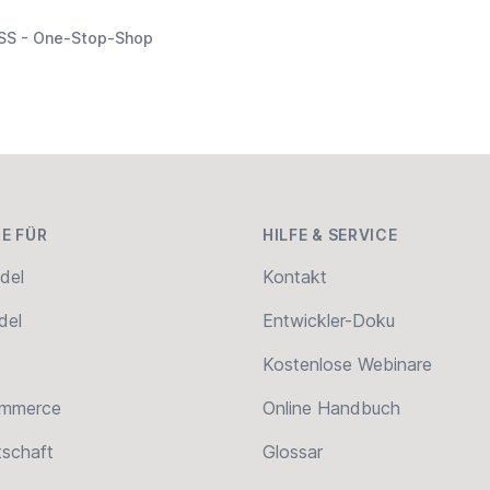
SS - One-Stop-Shop
E FÜR
HILFE & SERVICE
del
Kontakt
del
Entwickler-Doku
Kostenlose Webinare
ommerce
Online Handbuch
tschaft
Glossar