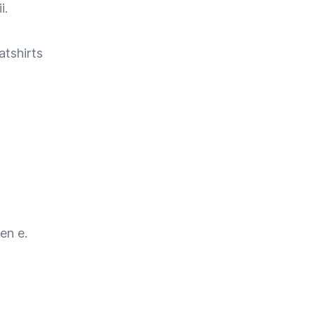
i.
atshirts
en e.