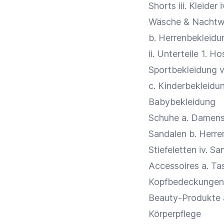
Shorts iii. Kleider
Wäsche & Nacht
b. Herrenbekleidun
ii. Unterteile 1. H
Sportbekleidung 
c. Kinderbekleidun
Babybekleidung
Schuhe a. Damenschu
Sandalen b. Herren
Stiefeletten iv. S
Accessoires a. Ta
Kopfbedeckungen f
Beauty-Produkte a
Körperpflege