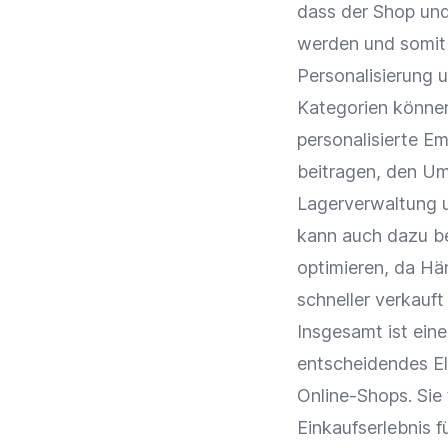
dass der
Shop
und
werden und somi
Personalisierung
u
Kategorien
können
personalisierte Em
beitragen, den
Um
Lagerverwaltung
kann auch dazu be
optimieren, da Hä
schneller verkauf
Insgesamt ist ein
entscheidendes El
Online-Shops
. Sie
Einkaufserlebnis
f