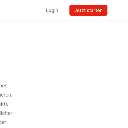
Login
Jetzt starten
ines
ieren.
ukte
licher
der