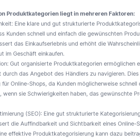
n Produktkategorien liegt in mehreren Faktoren:
hkeit
: Eine klare und gut strukturierte
Produktkategori
ass Kunden schnell und einfach die gewünschten Produ
essert das
Einkaufserlebnis
und erhöht die Wahrscheinli
t im Geschäft einkaufen.
ion
: Gut organisierte Produktkategorien ermöglichen 
ht durch das
Angebot
des Händlers zu navigieren. Dies 
 für
Online-Shops
, da Kunden möglicherweise schnell
n, wenn sie Schwierigkeiten haben, das gewünschte P
timierung
(
SEO
): Eine gut strukturierte Kategorisierun
ert die Auffindbarkeit und
Sichtbarkeit
eines
Online-
ne effektive
Produktkategorisierung
kann dazu beitra