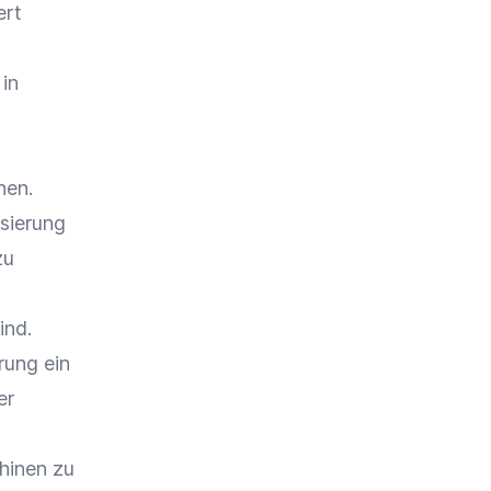
ert
in
d
hen.
sierung
zu
ind.
rung
ein
er
hinen zu