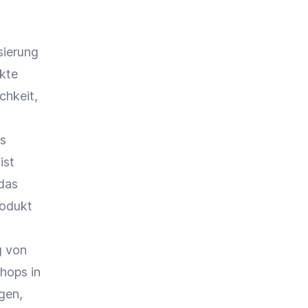
sierung
kte
chkeit,
es
ist
 das
rodukt
g von
Shops
in
gen,