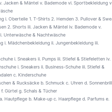
 iv. Jacken & Mäntel v.
Bademode
vi. Sportbekleidung vi
wäsche
g i. Oberteile 1. T-Shirts 2. Hemden 3. Pullover & Swe
osen 2. Shorts iii. Jacken & Mäntel iv.
Bademode
v.
vi. Unterwäsche & Nachtwäsche
g i. Mädchenbekleidung ii. Jungenbekleidung iii.
he i. Sneakers ii. Pumps iii. Stiefel & Stiefeletten iv.
schuhe i. Sneakers ii. Business-Schuhe iii. Stiefel &
andalen c. Kinderschuhe
schen & Rucksäcke b. Schmuck c. Uhren d. Sonnenbrill
. Gürtel g. Schals & Tücher
. Hautpflege b. Make-up c. Haarpflege d. Parfums e.