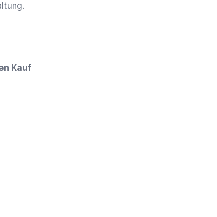
ltung
.
en Kauf
d