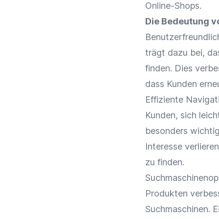
Online-Shops
.
Die Bedeutung vo
Benutzerfreundlic
trägt dazu bei, d
finden. Dies verb
dass Kunden erneu
Effiziente
Navigat
Kunden, sich leic
besonders wichtig
Interesse
verliere
zu finden.
Suchmaschinenop
Produkten verbess
Suchmaschinen. Ei