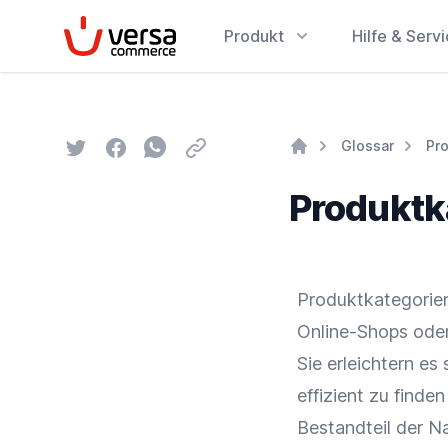
VersaCommerce
Produkt
Hilfe & Serv
Twitter
Facebook
Whatsapp
Email
Glossar
Pr
Home
Produktk
Produktkategorien
Online-Shops
oder
Sie erleichtern es
effizient zu finde
Bestandteil der
Na