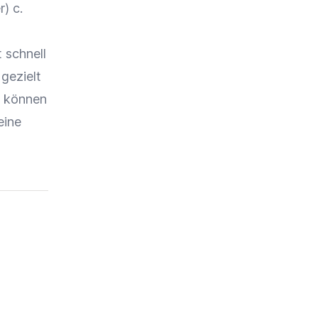
) c.
 schnell
 gezielt
g können
eine