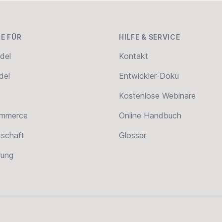
E FÜR
HILFE & SERVICE
del
Kontakt
del
Entwickler-Doku
Kostenlose Webinare
ommerce
Online Handbuch
tschaft
Glossar
erung