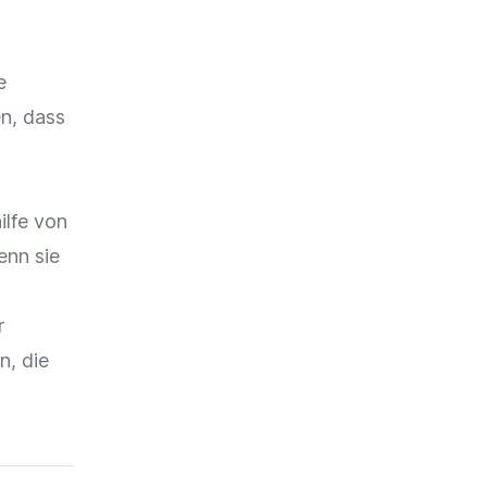
e
en, dass
lfe von
enn sie
r
n, die