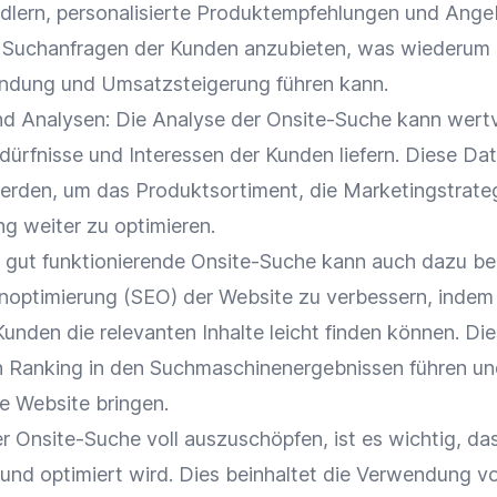
dlern, personalisierte
Produktempfehlungen
und Ange
 Suchanfragen der Kunden anzubieten, was wiederum 
indung
und
Umsatzsteigerung
führen kann.
nd Analysen: Die
Analyse
der Onsite-Suche kann wertv
edürfnisse und Interessen der Kunden liefern. Diese Da
erden, um das
Produktsortiment
, die
Marketingstrate
ng
weiter zu optimieren.
e gut funktionierende Onsite-Suche kann auch dazu be
noptimierung
(
SEO
) der Website zu verbessern, indem 
 Kunden die relevanten Inhalte leicht finden können. Di
n
Ranking
in den Suchmaschinenergebnissen führen un
e Website bringen.
r Onsite-Suche voll auszuschöpfen, ist es wichtig, das
 und optimiert wird. Dies beinhaltet die Verwendung v