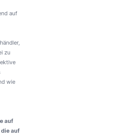
end auf
lhändler
,
i zu
fektive
s
und wie
e auf
 die auf