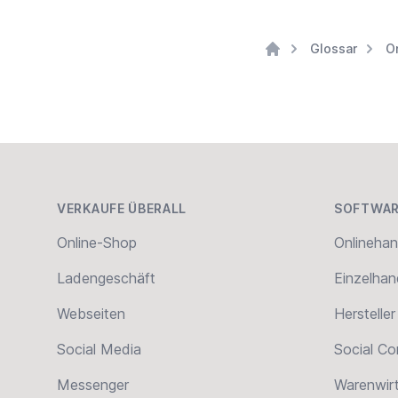
Glossar
O
Home
Footer
VERKAUFE ÜBERALL
SOFTWAR
Online-Shop
Onlinehan
Ladengeschäft
Einzelhan
Webseiten
Hersteller
Social Media
Social C
Messenger
Warenwir