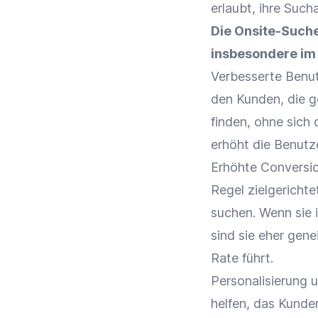
erlaubt, ihre Suc
Die Onsite-Such
insbesondere im
Verbesserte
Benut
den Kunden, die g
finden, ohne sich
erhöht die
Benutze
Erhöhte
Conversi
Regel zielgericht
suchen. Wenn sie 
sind sie eher gene
Rate
führt.
Personalisierung
u
helfen, das
Kunden