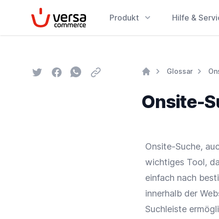
VersaCommerce
Produkt
Hilfe & Serv
Twitter
Facebook
Whatsapp
Email
Glossar
On
Home
Onsite-S
Onsite-Suche, auc
wichtiges Tool, d
einfach nach best
innerhalb der Webs
Suchleiste ermögli