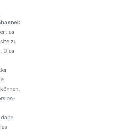
,
hannel
:
ert es
site zu
. Dies
der
ie
 können,
rsion-
 dabei
ies