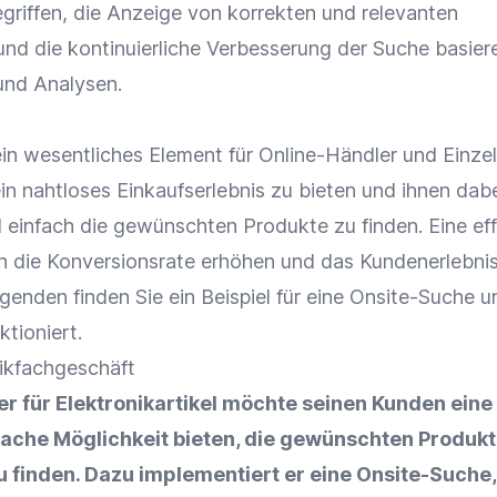
griffen, die Anzeige von korrekten und relevanten
und die
kontinuierliche Verbesserung
der Suche basier
nd Analysen.
ein wesentliches Element für
Online-Händler
und
Einze
in nahtloses
Einkaufserlebnis
zu bieten und ihnen dabe
d einfach die gewünschten Produkte zu finden. Eine ef
n die
Konversionsrate
erhöhen und das
Kundenerlebni
genden finden Sie ein Beispiel für eine Onsite-Suche 
ktioniert.
ikfachgeschäft
er
für Elektronikartikel möchte seinen Kunden eine
fache Möglichkeit bieten, die gewünschten Produkt
u finden. Dazu implementiert er eine Onsite-Suche,