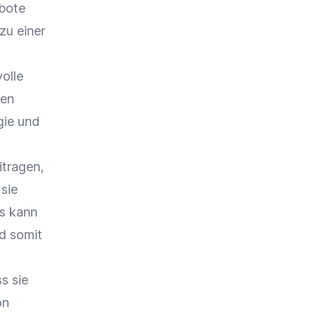
bote
zu einer
olle
ten
gie
und
itragen,
sie
es kann
d somit
s sie
on