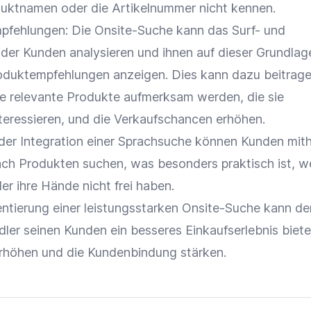
duktnamen oder die
Artikelnummer
nicht kennen.
mpfehlungen: Die Onsite-Suche kann das Surf- und
der Kunden analysieren und ihnen auf dieser Grundlag
oduktempfehlungen
anzeigen
. Dies kann dazu beitrag
e relevante Produkte aufmerksam werden, die sie
teressieren, und die
Verkaufschancen
erhöhen.
 der
Integration
einer
Sprachsuche
können Kunden mithi
ch Produkten suchen, was besonders praktisch ist, w
r ihre Hände nicht frei haben.
ntierung einer leistungsstarken Onsite-Suche kann de
dler seinen Kunden ein besseres
Einkaufserlebnis
biete
rhöhen und die
Kundenbindung
stärken.