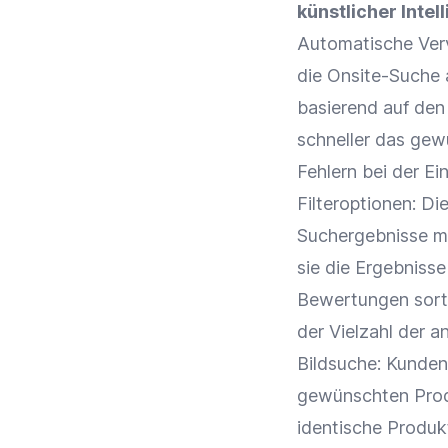
künstlicher Intel
Automatische Verv
die Onsite-Suche 
basierend auf de
schneller das gew
Fehlern bei der Ei
Filteroptionen
: Di
Suchergebnisse mi
sie die Ergebniss
Bewertungen
sort
der Vielzahl der 
Bildsuche: Kunden 
gewünschten Produ
identische Produ