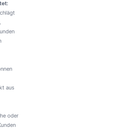
tet:
chlägt
,
Kunden
n
önnen
kt aus
che oder
 Kunden