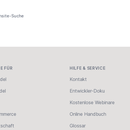
nsite-Suche
E FÜR
HILFE & SERVICE
del
Kontakt
del
Entwickler-Doku
Kostenlose Webinare
ommerce
Online Handbuch
tschaft
Glossar