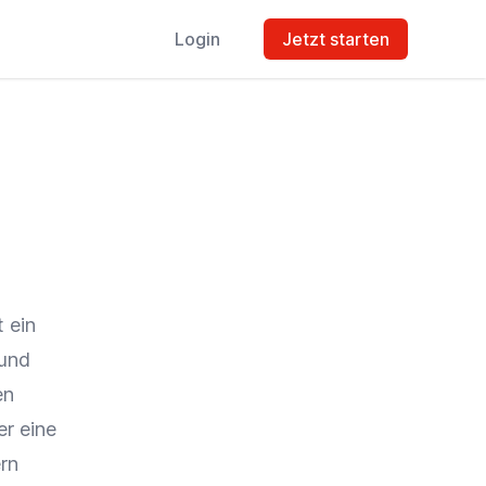
Login
Jetzt starten
 ein
 und
en
er eine
ern