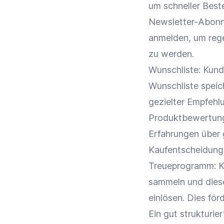
um schneller
Best
Newsletter-Abonn
anmelden, um rege
zu werden.
Wunschliste: Kunde
Wunschliste speic
gezielter Empfeh
Produktbewertun
Erfahrungen über 
Kaufentscheidung
Treueprogramm
: 
sammeln und die
einlösen. Dies för
Ein gut strukturi