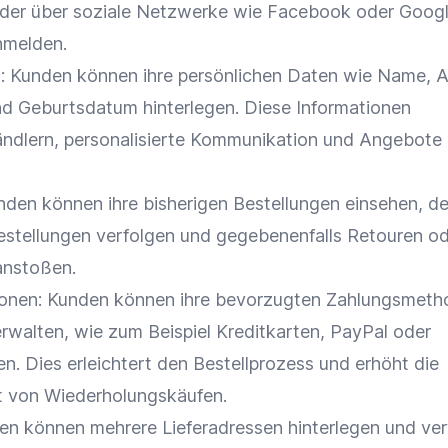
der über soziale Netzwerke wie
Facebook
oder
Goog
nmelden.
: Kunden können ihre persönlichen Daten wie Name, A
d Geburtsdatum hinterlegen. Diese Informationen
ndlern, personalisierte
Kommunikation
und Angebote
unden können ihre bisherigen
Bestellungen
einsehen, d
estellungen
verfolgen und gegebenenfalls
Retouren
od
anstoßen.
ionen: Kunden können ihre bevorzugten
Zahlungsmeth
erwalten, wie zum Beispiel Kreditkarten,
PayPal
oder
en
. Dies erleichtert den
Bestellprozess
und erhöht die
t von Wiederholungskäufen.
n können mehrere Lieferadressen hinterlegen und ver