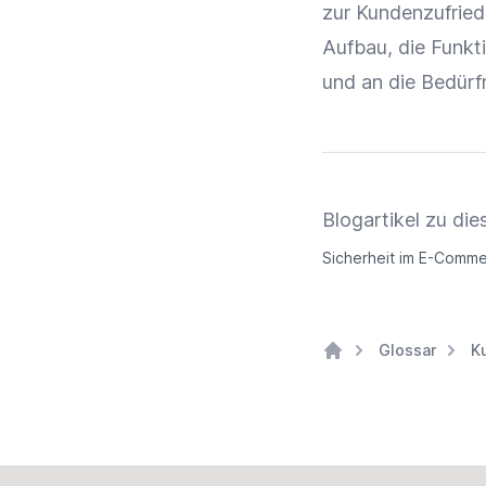
zur
Kundenzufried
Aufbau, die
Funkt
und an die Bedürf
Blogartikel zu d
Sicherheit im E-Comm
Glossar
K
Home
Footer