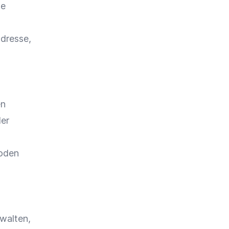
le
dresse,
en
er
oden
walten,