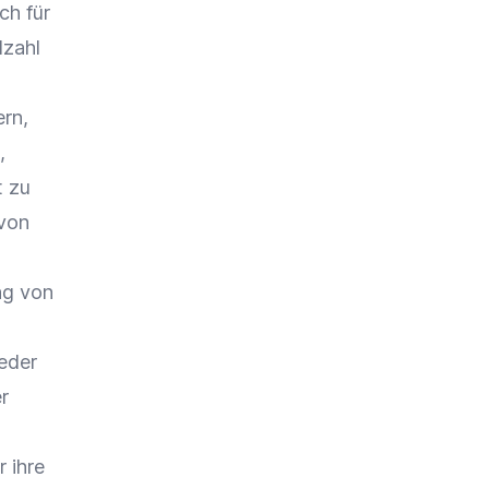
ch für
lzahl
ern,
,
t zu
 von
ng von
jeder
r
 ihre