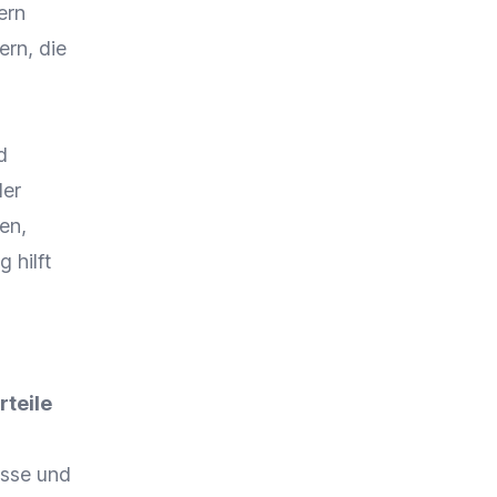
ern
rn, die
d
er
gen
,
 hilft
rteile
esse und