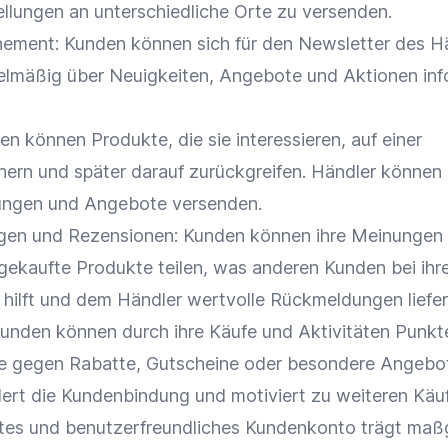
ellungen
an unterschiedliche Orte zu versenden.
ement: Kunden können sich für den
Newsletter
des Hä
lmäßig über Neuigkeiten, Angebote und Aktionen inf
n können Produkte, die sie interessieren, auf einer
hern und später darauf zurückgreifen. Händler können
lungen und Angebote versenden.
gen
und
Rezensionen
: Kunden können ihre Meinungen
gekaufte Produkte teilen, was anderen Kunden bei ihr
hilft und dem Händler wertvolle Rückmeldungen liefer
Kunden können durch ihre Käufe und Aktivitäten Punkt
se gegen
Rabatte
,
Gutscheine
oder besondere Angebo
dert die
Kundenbindung
und motiviert zu weiteren Käu
ertes und benutzerfreundliches Kundenkonto trägt maß