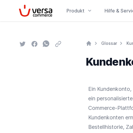
VersaCommerce
Produkt
Hilfe & Serv
Twitter
Facebook
Whatsapp
Email
Glossar
Ku
Home
Kundenk
Ein Kundenkonto, 
ein personalisiert
Commerce-Plattf
Kundenkonten ermö
Bestellhistorie, 