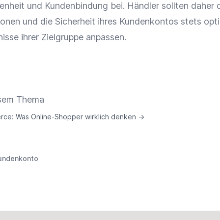
enheit
und
Kundenbindung
bei. Händler sollten daher 
ionen
und die Sicherheit ihres Kundenkontos stets opt
nisse ihrer
Zielgruppe
anpassen.
iesem Thema
erce: Was Online-Shopper wirklich denken
→
undenkonto