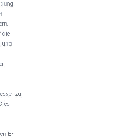
ndung
r
ern.
 die
n und
er
esser zu
Dies
hen
E-