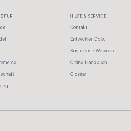
E FÜR
HILFE & SERVICE
del
Kontakt
del
Entwickler-Doku
Kostenlose Webinare
ommerce
Online Handbuch
tschaft
Glossar
erung