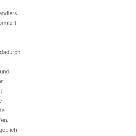
ndlers
ormiert
 dadurch
 und
er
t.
e
te
fen.
geblich