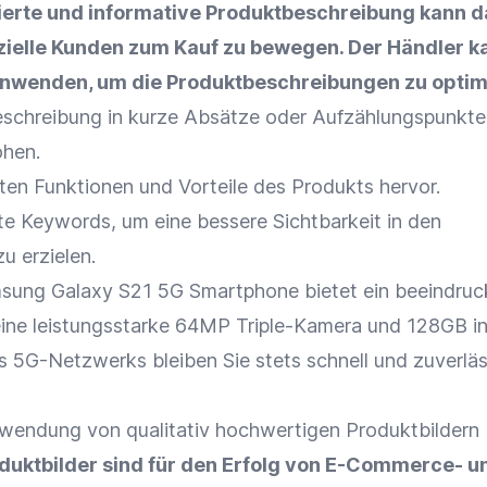
rierte und informative
Produktbeschreibung
kann d
zielle Kunden
zum Kauf zu bewegen. Der Händler k
anwenden, um die
Produktbeschreibungen
zu optim
Beschreibung in kurze Absätze oder Aufzählungspunkte
öhen.
sten
Funktionen
und Vorteile des Produkts hervor.
te Keywords, um eine bessere
Sichtbarkeit
in den
u erzielen.
msung Galaxy S21 5G Smartphone bietet ein beeindru
 eine leistungsstarke 64MP Triple-Kamera und 128GB i
s 5G-Netzwerks bleiben Sie stets schnell und zuverläs
wendung von qualitativ hochwertigen Produktbildern
duktbilder
sind für den Erfolg von E-Commerce- u