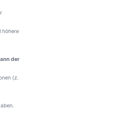
r
 höhere
kann der
onen (z.
taben.