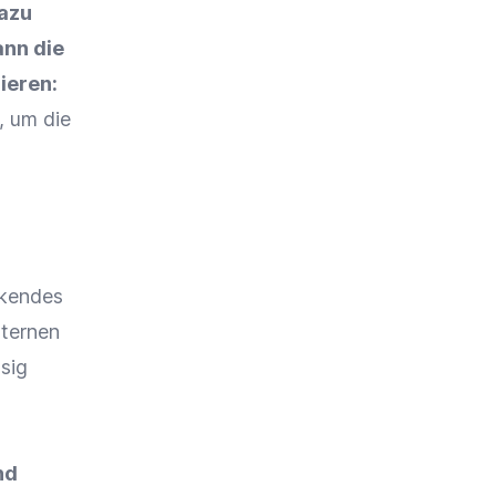
azu
ann die
ieren:
, um die
ckendes
nternen
sig
nd