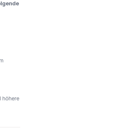
olgende
em
 höhere