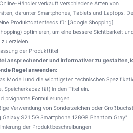
Online-Händler
verkauft verschiedene Arten von
räten, darunter
Smartphones
, Tablets und
Laptops
. De
ine Produktdatenfeeds für [
Google
Shopping]
shopping) optimieren, um eine bessere
Sichtbarkeit
und
zu erzielen.
passung der
Produkttitel
tel
ansprechender und informativer zu gestalten, 
gende Regel anwenden:
das Modell und die wichtigsten technischen Spezifikati
, Speicherkapazität) in den Titel ein.
d prägnante Formulierungen.
ige Verwendung von Sonderzeichen oder Großbuchs
ng Galaxy S21 5G Smartphone 128GB Phantom Gray"
imierung
der
Produktbeschreibungen