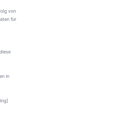
olg von
aten
für
diese
en in
m
ing]