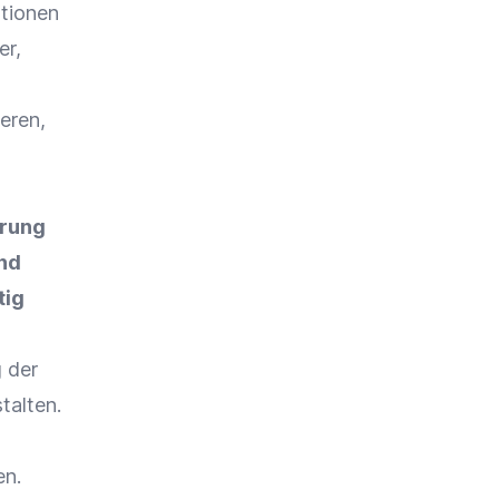
ationen
er,
eren,
erung
nd
tig
 der
talten.
n.