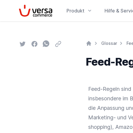
VersaCommerce
Produkt
Hilfe & Serv
Twitter
Facebook
Whatsapp
Email
Glossar
Fe
Home
Feed-Reg
Feed-Regeln sind 
insbesondere im B
die Anpassung u
Marketing- und
V
shopping),
Amazo