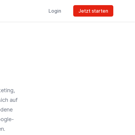
Login
Jetzt starten
eting
,
ich auf
edene
oogle-
en.