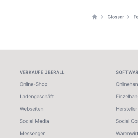
Glossar
F
Home
Footer
VERKAUFE ÜBERALL
SOFTWAR
Online-Shop
Onlinehan
Ladengeschäft
Einzelhan
Webseiten
Hersteller
Social Media
Social C
Messenger
Warenwir