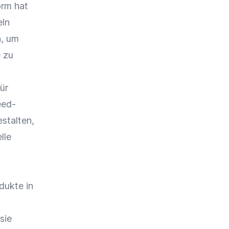
orm hat
eln
n, um
 zu
ür
eed-
estalten,
lle
dukte in
h
sie