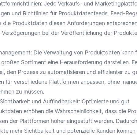
ttformrichtlinien: Jede Verkaufs- und Marketingplattf
gen und Richtlinien für Produktdatenfeeds. Feed-Reg
ss die
Produktdaten
diesen Anforderungen entspreche
 Verzögerungen bei der
Veröffentlichung
der Produkte
management
: Die Verwaltung von
Produktdaten
kann f
 großen Sortiment eine Herausforderung darstellen. F
i, den Prozess zu automatisieren und effizienter zu g
en für verschiedene
Plattformen
anpassen, ohne manue
ehmen zu müssen.
Sichtbarkeit
und Auffindbarkeit: Optimierte und gut
uktdaten
erhöhen die Wahrscheinlichkeit, dass die Pro
sen der
Plattformen
höher eingestuft werden. Dadurc
ukte mehr
Sichtbarkeit
und
potenzielle Kunden
können 