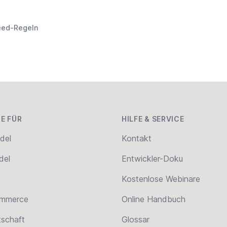
eed-Regeln
E FÜR
HILFE & SERVICE
del
Kontakt
del
Entwickler-Doku
Kostenlose Webinare
ommerce
Online Handbuch
tschaft
Glossar