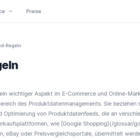
ice
Preise
ed-Regeln
eln
ein wichtiger Aspekt im
E-Commerce
und
Online-Mark
ereich des Produktdatenmanagements. Sie beziehen s
nd
Optimierung
von Produktdatenfeeds, die an verschi
erkaufsplattformen
, wie [
Google
Shopping](/glossar/g
n
,
eBay
oder
Preisvergleichsportale
, übermittelt werd