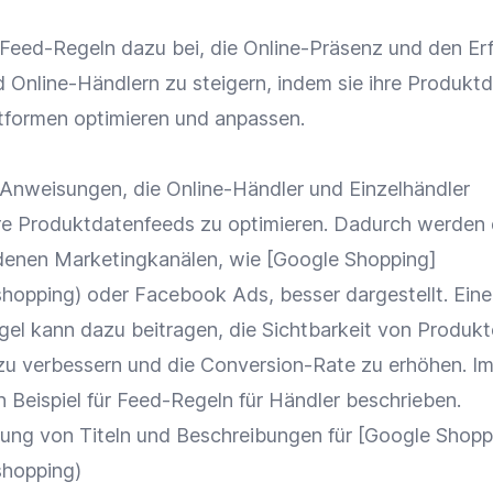
Feed-Regeln dazu bei, die
Online-Präsenz
und den Erf
d Online-Händlern zu steigern, indem sie ihre
Produktd
tformen
optimieren und anpassen.
 Anweisungen, die
Online-Händler
und
Einzelhändler
re Produktdatenfeeds zu optimieren. Dadurch werden 
denen Marketingkanälen, wie [
Google
Shopping]
shopping) oder
Facebook
Ads
, besser dargestellt. Eine
gel kann dazu beitragen, die
Sichtbarkeit
von Produkt
zu verbessern und die
Conversion-Rate
zu erhöhen. I
 Beispiel für Feed-Regeln für Händler beschrieben.
rung
von Titeln und Beschreibungen für [
Google
Shopp
shopping)