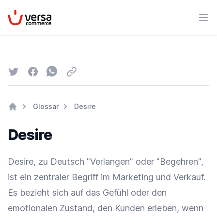
VersaCommerce
Men
Twitter
Facebook
Whatsapp
Email
Glossar
Desire
Home
Desire
Desire, zu Deutsch "Verlangen" oder "Begehren",
ist ein zentraler Begriff im
Marketing
und
Verkauf
.
Es bezieht sich auf das Gefühl oder den
emotionalen Zustand, den Kunden erleben, wenn