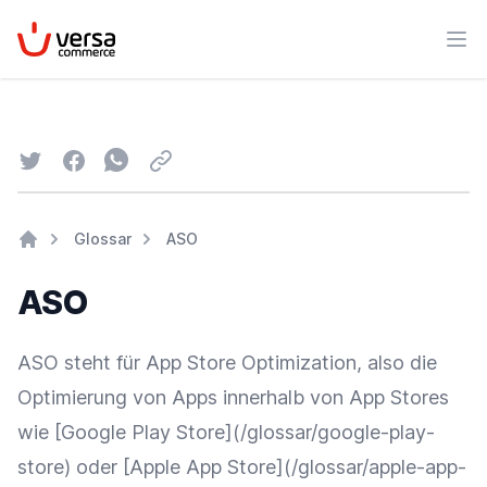
VersaCommerce
Men
Twitter
Facebook
Whatsapp
Email
Glossar
ASO
Home
ASO
ASO steht für
App Store
Optimization, also die
Optimierung
von Apps innerhalb von App Stores
wie [
Google
Play Store](/glossar/google-play-
store) oder [Apple
App Store
](/glossar/apple-app-