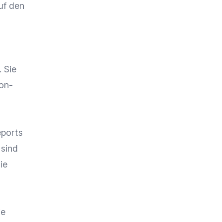
uf den
. Sie
on-
eports
 sind
ie
ie