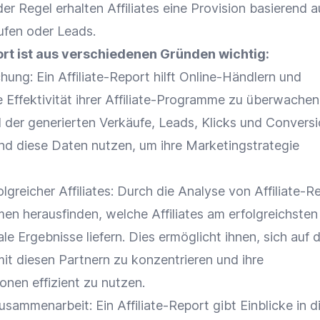
 der Regel erhalten
Affiliates
eine
Provision
basierend a
ufen oder Leads.
port ist aus verschiedenen Gründen wichtig:
chung
: Ein Affiliate-Report hilft Online-Händlern und
e Effektivität ihrer Affiliate-Programme zu überwachen
 der generierten Verkäufe, Leads,
Klicks
und Conversi
nd diese Daten nutzen, um ihre
Marketingstrategie
folgreicher
Affiliates
: Durch die
Analyse
von Affiliate-R
en herausfinden, welche
Affiliates
am erfolgreichsten
e Ergebnisse liefern. Dies ermöglicht ihnen, sich auf d
it diesen Partnern zu konzentrieren und ihre
onen effizient zu nutzen.
usammenarbeit
: Ein Affiliate-Report gibt Einblicke in d