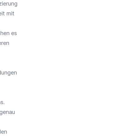
izierung
it
mit
chen es
eren
idungen
s.
 genau
den