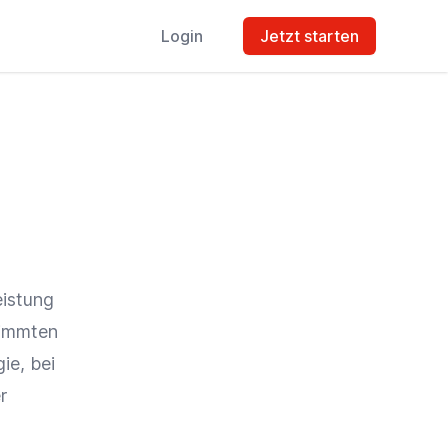
Login
Jetzt starten
eistung
timmten
ie, bei
r
s