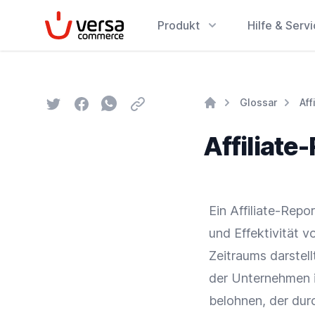
VersaCommerce
Produkt
Hilfe & Serv
Twitter
Facebook
Whatsapp
Email
Glossar
Aff
Home
Affiliate
Ein Affiliate-Repo
und Effektivität v
Zeitraums darstell
der Unternehmen i
belohnen, der du