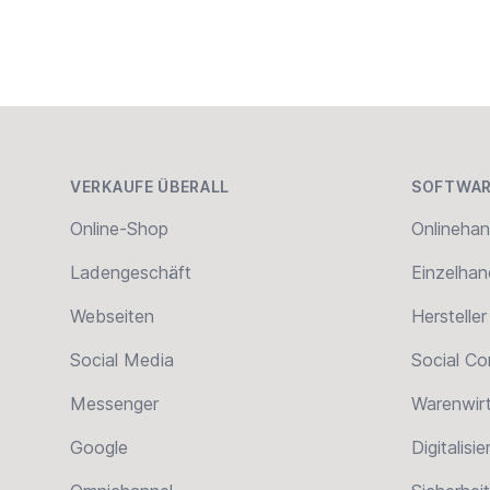
Home
Footer
VERKAUFE ÜBERALL
SOFTWAR
Online-Shop
Onlinehan
Ladengeschäft
Einzelhan
Webseiten
Hersteller
Social Media
Social C
Messenger
Warenwir
Google
Digitalisi