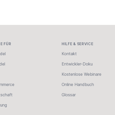
E FÜR
HILFE & SERVICE
del
Kontakt
del
Entwickler-Doku
Kostenlose Webinare
ommerce
Online Handbuch
tschaft
Glossar
erung