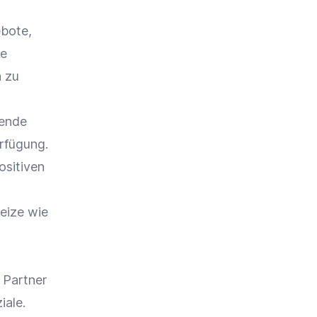
ebote,
te
n zu
hende
rfügung.
ositiven
eize wie
 Partner
iale.