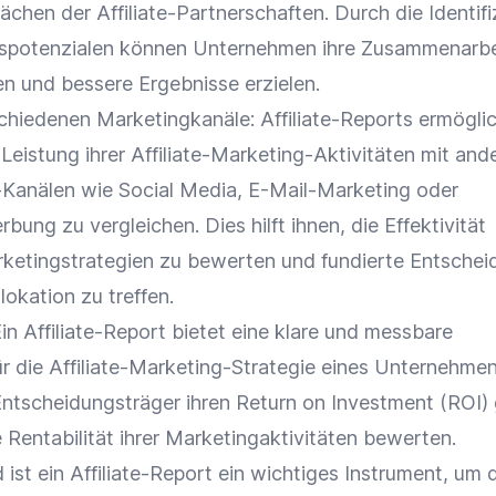
wächen der
Affiliate-Partnerschaften
. Durch die Identif
spotenzialen können Unternehmen ihre
Zusammenarbe
n und bessere Ergebnisse erzielen.
schiedenen Marketingkanäle: Affiliate-Reports ermögli
eistung ihrer Affiliate-Marketing-Aktivitäten mit and
-Kanälen wie
Social Media
,
E-Mail-Marketing
oder
erbung
zu vergleichen. Dies hilft ihnen, die Effektivität
ketingstrategien zu bewerten und fundierte Entsche
lokation zu treffen.
Ein Affiliate-Report bietet eine klare und messbare
r die Affiliate-Marketing-Strategie eines Unternehmen
tscheidungsträger ihren Return on Investment (
ROI
)
e
Rentabilität
ihrer Marketingaktivitäten bewerten.
st ein Affiliate-Report ein wichtiges Instrument, um 