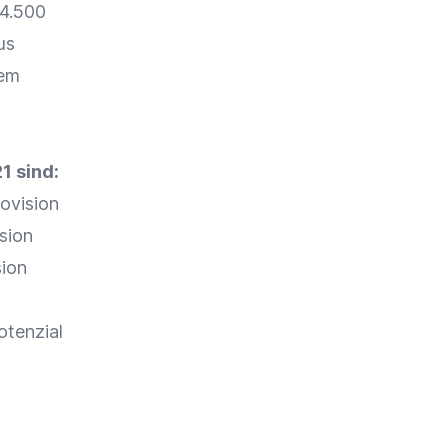
 4.500
us
nem
1 sind:
ovision
sion
sion
otenzial