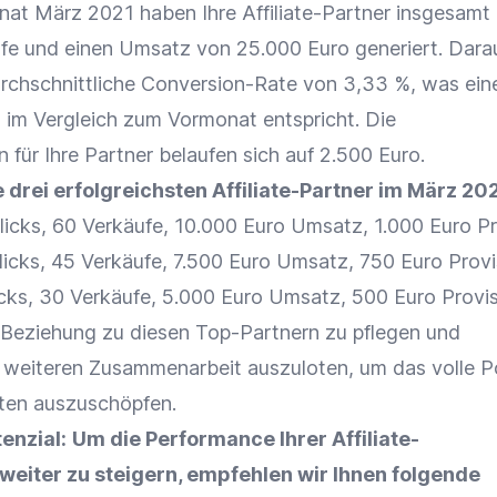
at März 2021 haben Ihre Affiliate-Partner insgesamt
ufe und einen
Umsatz
von 25.000 Euro generiert. Dara
urchschnittliche
Conversion-Rate
von 3,33 %, was ei
 im Vergleich zum Vormonat entspricht. Die
für Ihre Partner belaufen sich auf 2.500 Euro.
e drei erfolgreichsten Affiliate-Partner im März 202
licks
, 60 Verkäufe, 10.000 Euro
Umsatz
, 1.000 Euro
Pr
licks
, 45 Verkäufe, 7.500 Euro
Umsatz
, 750 Euro
Provi
icks
, 30 Verkäufe, 5.000 Euro
Umsatz
, 500 Euro
Provi
ie Beziehung zu diesen Top-Partnern zu pflegen und
r weiteren
Zusammenarbeit
auszuloten, um das volle P
ten
auszuschöpfen.
enzial:
Um die
Performance
Ihrer
Affiliate-
weiter zu steigern, empfehlen wir Ihnen folgende