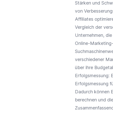
Stärken und Sch
von Verbesserung
Affiliates
optimiere
Vergleich der ver
Unternehmen, die L
Online-Marketing
Suchmaschinenw
verschiedener Mar
über ihre Budgetal
Erfolgsmessung
: 
Erfolgsmessung
fü
Dadurch können En
berechnen und di
Zusammenfassend i