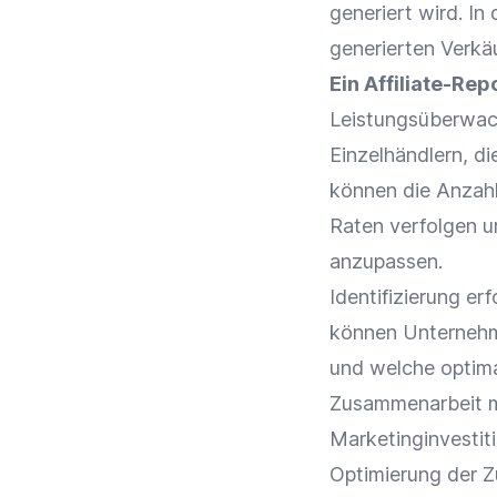
generiert wird. In
generierten Verkä
Ein Affiliate-Re
Leistungsüberwa
Einzelhändlern, di
können die Anzahl
Raten verfolgen u
anzupassen.
Identifizierung er
können Unternehm
und welche optimal
Zusammenarbeit
m
Marketinginvestiti
Optimierung
der
Z