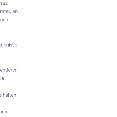
h zu
trategien
 und
gebnisse
entieren
ie
erhalten
d
nen.