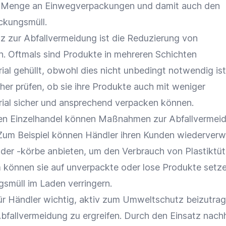
ie Menge an Einwegverpackungen und damit auch den
ckungsmüll.
tz zur Abfallvermeidung ist die Reduzierung von
 Oftmals sind Produkte in mehreren Schichten
ial
gehüllt, obwohl dies nicht unbedingt notwendig ist
her prüfen, ob sie ihre Produkte auch mit weniger
ial
sicher und ansprechend verpacken können.
ren
Einzelhandel
können Maßnahmen zur Abfallvermei
 Zum Beispiel können Händler ihren Kunden wiederver
der -körbe anbieten, um den Verbrauch von Plastiktü
 können sie auf unverpackte oder lose Produkte setz
smüll im Laden verringern.
ür Händler wichtig, aktiv zum
Umweltschutz
beizutrag
allvermeidung zu ergreifen. Durch den Einsatz nachh