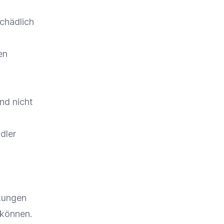
schädlich
en
nd nicht
dler
kungen
 können.