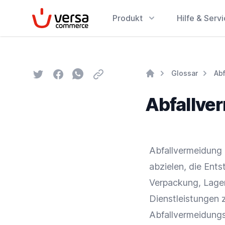
VersaCommerce
Produkt
Hilfe & Serv
Twitter
Facebook
Whatsapp
Email
Glossar
Ab
Home
Abfallve
Abfallvermeidung 
abzielen, die Ent
Verpackung
,
Lage
Dienstleistungen z
Abfallvermeidungs