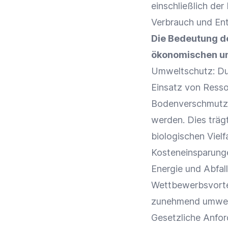
einschließlich der
Verbrauch und En
Die Bedeutung de
ökonomischen und 
Umweltschutz
: D
Einsatz von Ress
Bodenverschmutzu
werden. Dies träg
biologischen Vielfa
Kosteneinsparunge
Energie und Abfal
Wettbewerbsvorte
zunehmend umwel
Gesetzliche Anfo