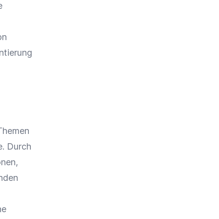
e
on
ntierung
 Themen
e
. Durch
onen,
enden
he