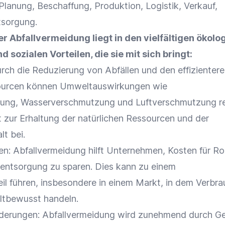
 Planung,
Beschaffung
, Produktion,
Logistik
,
Verkauf
,
tsorgung.
r Abfallvermeidung liegt in den vielfältigen ökolo
sozialen Vorteilen, die sie mit sich bringt:
urch die Reduzierung von Abfällen und den effizienter
ourcen können Umweltauswirkungen wie
ng, Wasserverschmutzung und Luftverschmutzung re
t zur Erhaltung der natürlichen Ressourcen und der
lt bei.
n: Abfallvermeidung hilft Unternehmen, Kosten für Ro
lentsorgung zu sparen. Dies kann zu einem
il
führen, insbesondere in einem Markt, in dem
Verbra
tbewusst handeln.
rderungen: Abfallvermeidung wird zunehmend durch G