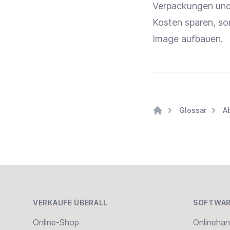
Verpackungen und 
Kosten sparen, so
Image aufbauen.
Glossar
A
Home
Footer
VERKAUFE ÜBERALL
SOFTWAR
Online-Shop
Onlinehan