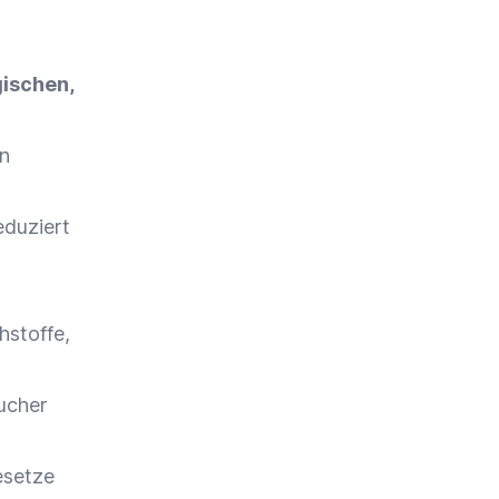
gischen,
en
duziert
hstoffe,
ucher
esetze