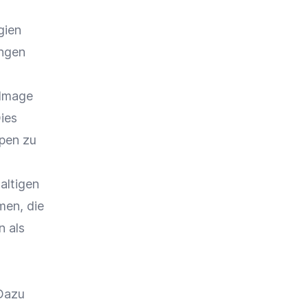
gien
ungen
 Image
ies
pen zu
altigen
men, die
 als
 Dazu