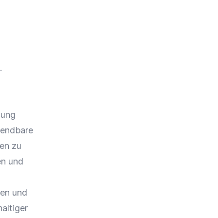
.
dung
wendbare
ten zu
en und
en und
altiger