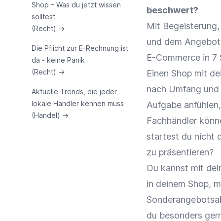
Shop – Was du jetzt wissen
beschwert?
solltest
Mit Begeisterung,
(Recht)
→
und dem Angebot i
Die Pflicht zur E-Rechnung ist
E-Commerce in 7 S
da - keine Panik
(Recht)
→
Einen Shop mit dei
nach Umfang und A
Aktuelle Trends, die jeder
lokale Händler kennen muss
Aufgabe anfühlen,
(Handel)
→
Fachhändler könne
startest du nicht 
zu präsentieren?
Du kannst mit dei
in deinem Shop, mi
Sonderangebotsakt
du besonders gern