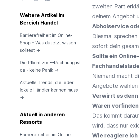
zweiten Part erklä
Weitere Artikel im
deinem Angebot un
Bereich Handel
Abholservice ode
Barrierefreiheit im Online-
Diesmal sprechen 
Shop – Was du jetzt wissen
sofort dein gesamt
solltest
→
Sollte ein Onlin
Die Pflicht zur E-Rechnung ist
Fachhandelslade
da - keine Panik
→
Niemand macht die
Aktuelle Trends, die jeder
Angebote wählen w
lokale Händler kennen muss
Verwirrt es denn
→
Waren vorfinden,
Aktuell in anderen
Das kommt darauf
Ressorts
wird, dass nur exk
Barrierefreiheit im Online-
Wie reagiere ich