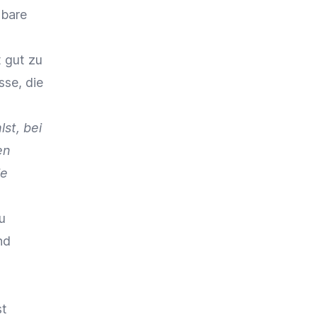
ubare
t gut zu
sse, die
st, bei
en
ie
u
nd
st