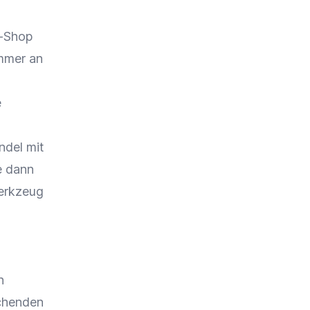
e-Shop
immer an
e
ndel mit
e dann
Werkzeug
n
echenden