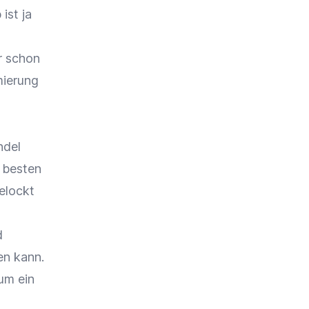
ist ja
r schon
mierung
ndel
 besten
elockt
d
en kann.
um ein