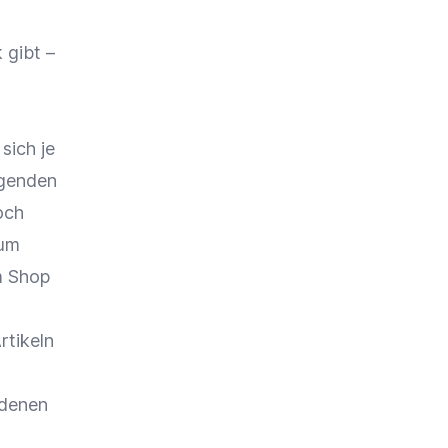
 gibt –
sich je
igenden
och
rum
em Shop
rtikeln
 denen