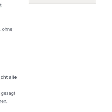
t
, ohne
cht alle
 gesagt
hen.