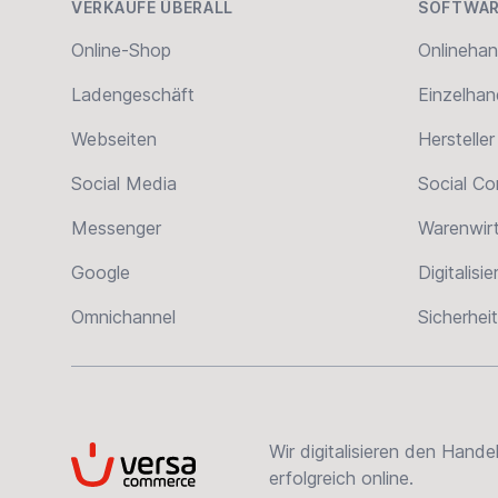
VERKAUFE ÜBERALL
SOFTWAR
Online-Shop
Onlinehan
Ladengeschäft
Einzelhan
Webseiten
Hersteller
Social Media
Social C
Messenger
Warenwir
Google
Digitalisi
Omnichannel
Sicherheit
Wir digitalisieren den Hand
VersaCommerce
erfolgreich online.