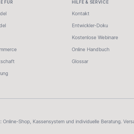
E FÜR
HILFE & SERVICE
del
Kontakt
del
Entwickler-Doku
Kostenlose Webinare
ommerce
Online Handbuch
tschaft
Glossar
erung
el: Online-Shop, Kassensystem und individuelle Beratung. Ve