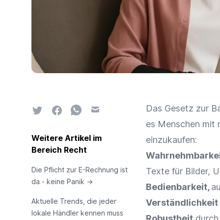
Das Gesetz zur Bar
Twitter
Facebook
Whatsapp
Email
es Menschen mit m
Weitere Artikel im
einzukaufen:
Bereich Recht
Wahrnehmbarkei
Die Pflicht zur E-Rechnung ist
Texte für Bilder, U
da - keine Panik
→
Bedienbarkeit,
au
Aktuelle Trends, die jeder
Verständlichkeit
lokale Händler kennen muss
Robustheit
durch 