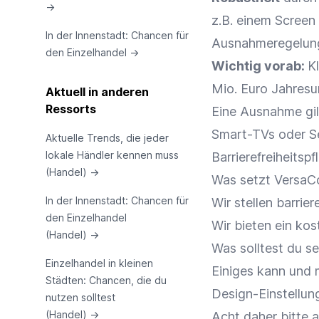
→
z.B. einem Screen
In der Innenstadt: Chancen für
Ausnahmeregelun
den Einzelhandel
→
Wichtig vorab:
K
Mio. Euro Jahresu
Aktuell in anderen
Ressorts
Eine Ausnahme gil
Smart-TVs oder Se
Aktuelle Trends, die jeder
lokale Händler kennen muss
Barrierefreiheitspf
(Handel)
→
Was setzt VersaC
In der Innenstadt: Chancen für
Wir stellen barrie
den Einzelhandel
Wir bieten ein kos
(Handel)
→
Was solltest du s
Einzelhandel in kleinen
Einiges kann und 
Städten: Chancen, die du
Design-Einstellun
nutzen solltest
(Handel)
→
Acht daher bitte 