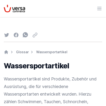
VersaCommerce
Men
Twitter
Facebook
Whatsapp
Email
Glossar
Wassersportartikel
Home
Wassersportartikel
Wassersportartikel sind Produkte,
Zubehör
und
Ausrüstung, die für verschiedene
Wassersportarten entwickelt wurden. Hierzu
zählen Schwimmen, Tauchen, Schnorcheln,