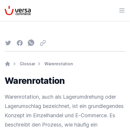
VersaCommerce
Men
Twitter
Facebook
Whatsapp
Email
Glossar
Warenrotation
Home
Warenrotation
Warenrotation, auch als Lagerumdrehung oder
Lagerumschlag
bezeichnet, ist ein grundlegendes
Konzept im
Einzelhandel
und
E-Commerce
. Es
beschreibt den Prozess, wie häufig ein