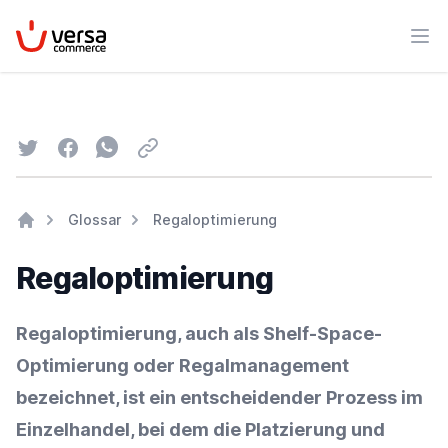
VersaCommerce
Men
Twitter
Facebook
Whatsapp
Email
Glossar
Regaloptimierung
Home
Regaloptimierung
Regaloptimierung, auch als Shelf-Space-
Optimierung oder
Regalmanagement
bezeichnet, ist ein entscheidender Prozess im
Einzelhandel
, bei dem die
Platzierung
und