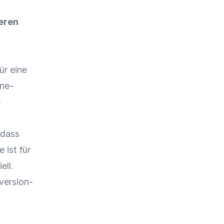
eren
ür eine
ine-
e
 dass
e
ist für
ll.
version-