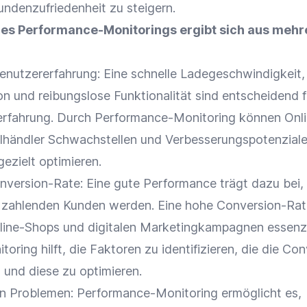
undenzufriedenheit
zu steigern.
des Performance-Monitorings ergibt sich aus mehr
enutzererfahrung: Eine schnelle Ladegeschwindigkeit,
on
und reibungslose
Funktionalität
sind entscheidend f
rerfahrung. Durch Performance-Monitoring können
Onl
lhändler
Schwachstellen und Verbesserungspotenzial
gezielt optimieren.
nversion-Rate
: Eine gute
Performance
trägt dazu bei,
 zahlenden Kunden werden. Eine hohe
Conversion-Rat
line-Shops
und digitalen Marketingkampagnen essenzie
ring hilft, die Faktoren zu identifizieren, die die
Con
 und diese zu optimieren.
n Problemen: Performance-Monitoring ermöglicht es,