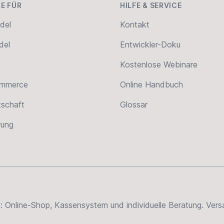
E FÜR
HILFE & SERVICE
del
Kontakt
del
Entwickler-Doku
Kostenlose Webinare
ommerce
Online Handbuch
tschaft
Glossar
erung
el: Online-Shop, Kassensystem und individuelle Beratung. Ve