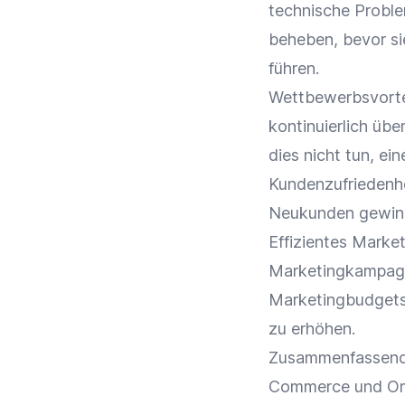
technische Proble
beheben, bevor si
führen.
Wettbewerbsvorte
kontinuierlich üb
dies nicht tun, ei
Kundenzufriedenh
Neukunden gewin
Effizientes
Market
Marketingkampagne
Marketingbudgets 
zu erhöhen.
Zusammenfassend i
Commerce
und Om