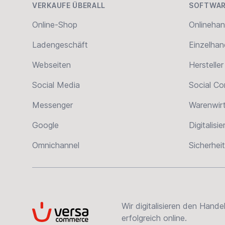
VERKAUFE ÜBERALL
SOFTWAR
Online-Shop
Onlinehan
Ladengeschäft
Einzelhan
Webseiten
Hersteller
Social Media
Social C
Messenger
Warenwir
Google
Digitalisi
Omnichannel
Sicherheit
Wir digitalisieren den Hand
VersaCommerce
erfolgreich online.