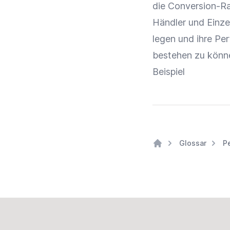
die
Conversion-R
Händler
und
Einze
legen und ihre
Per
bestehen zu könn
Beispiel
Glossar
P
Home
Footer