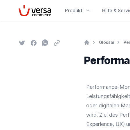
VersaCommerce
Produkt
Hilfe & Serv
Twitter
Facebook
Whatsapp
Email
Glossar
Pe
Home
Performa
Performance-Moni
Leistungsfähigkei
oder digitalen M
wird. Ziel des Pe
Experience, UX) u