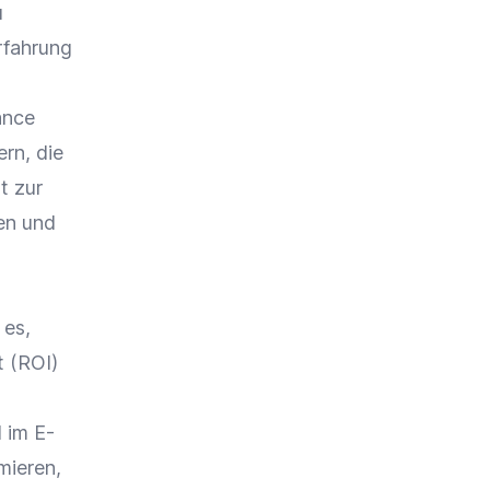
u
rfahrung
ance
rn, die
t zur
en und
 es,
 (
ROI
)
l im
E-
mieren,