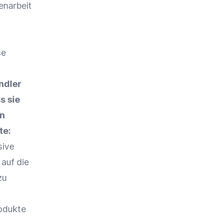
narbeit
se
ndler
s sie
en
te:
sive
auf die
zu
rodukte