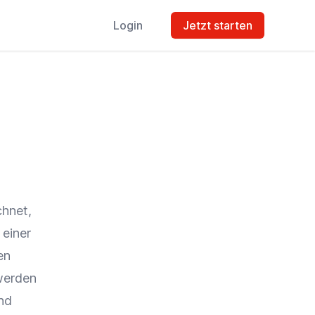
Login
Jetzt starten
chnet,
 einer
en
werden
und