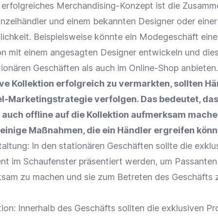
in erfolgreiches Merchandising-Konzept ist die
Zusamme
inzelhändler
und einem bekannten Designer oder einer
ichkeit. Beispielsweise könnte ein Modegeschäft eine
ion mit einem angesagten Designer entwickeln und die
tionären Geschäften als auch im
Online-Shop
anbieten.
ve Kollektion erfolgreich zu vermarkten, sollten Hä
-Marketingstrategie verfolgen. Das bedeutet, das
s auch offline auf die Kollektion aufmerksam mach
d einige Maßnahmen, die ein Händler ergreifen könn
ltung: In den stationären Geschäften sollte die exklu
ent im
Schaufenster
präsentiert werden, um
Passanten
rksam zu machen und sie zum Betreten des Geschäfts 
tion
: Innerhalb des Geschäfts sollten die exklusiven P