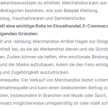
arkenbewusstsein
zu erhöhen. Merchandise kann aus 
elkategorien bestehen, wie zum Beispiel Kleidung,
elzeug, Haushaltswaren und Sammlerstücke.
lt eine wichtige Rolle im
Einzelhandel
,
E-Commer
lgenden Gründen:
it
und -bindung: Merchandise-Artikel tragen zur Steig
theit
bei, da sie als
Werbemittel
dienen und die
Sichtb
en. Zudem können sie helfen, eine
emotionale Bindung
 und der
Marke
aufzubauen, indem sie den Fans ermög
g und Zugehörigkeit auszudrücken.
hmequelle: Der
Verkauf
von Merchandise bietet Unter
Einnahmequelle und kann einen bedeutenden Beitrag 
ten. Insbesondere in Branchen wie Musik oder Sport, 
msatz möglicherweise unregelmäßig ist oder stark sc