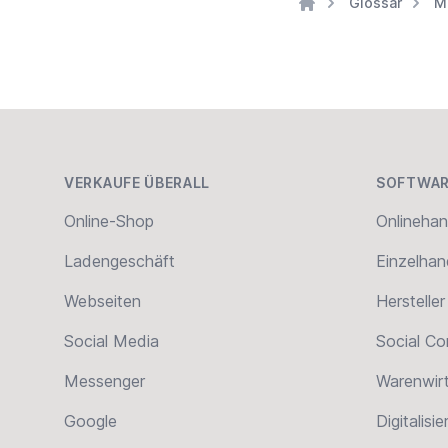
Glossar
M
Home
Footer
VERKAUFE ÜBERALL
SOFTWAR
Online-Shop
Onlinehan
Ladengeschäft
Einzelhan
Webseiten
Hersteller
Social Media
Social C
Messenger
Warenwir
Google
Digitalisi