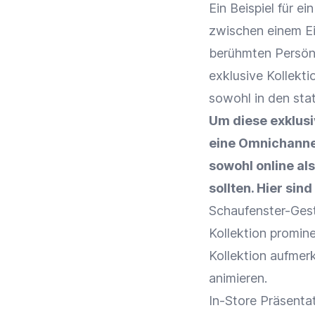
Ein Beispiel für e
zwischen einem
E
berühmten Persönl
exklusive Kollekt
sowohl in den sta
Um diese exklusi
eine Omnichannel
sowohl online al
sollten. Hier sin
Schaufenster-Gesta
Kollektion promin
Kollektion aufme
animieren.
In-Store
Präsenta