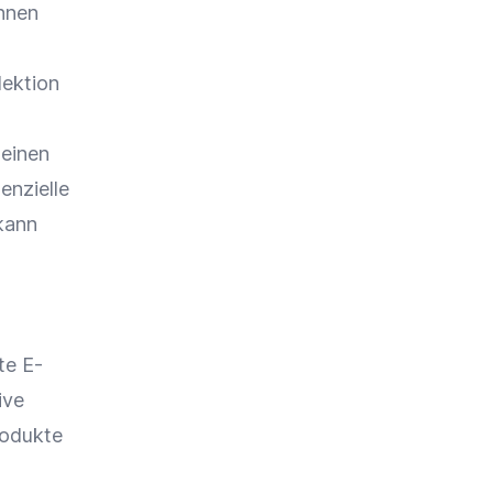
önnen
lektion
seinen
enzielle
kann
lte
E-
ive
rodukte