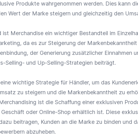
lusive Produkte
wahrgenommen werden. Dies kann di
 den Wert der
Marke
steigern und gleichzeitig den
Ums
st Merchandise ein wichtiger Bestandteil im
Einzelh
rketing
, da es zur Steigerung der
Markenbekanntheit
enbindung
, der Generierung zusätzlicher Einnahmen u
-Selling- und Up-Selling-Strategien beiträgt.
 eine wichtige Strategie für Händler, um das
Kundenerl
msatz
zu steigern und die
Markenbekanntheit
zu erhö
Merchandising
ist die Schaffung einer exklusiven Produ
n Geschäft oder
Online-Shop
erhältlich ist. Diese exklu
dazu beitragen, Kunden an die
Marke
zu binden und d
ewerbern abzuheben.