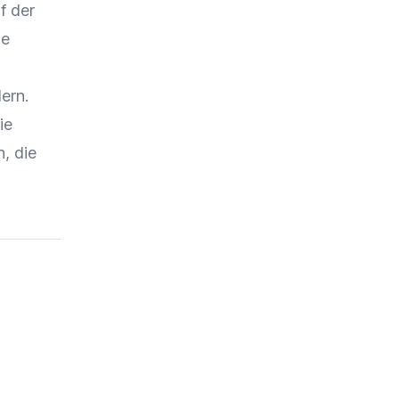
f der
te
ern.
ie
n, die