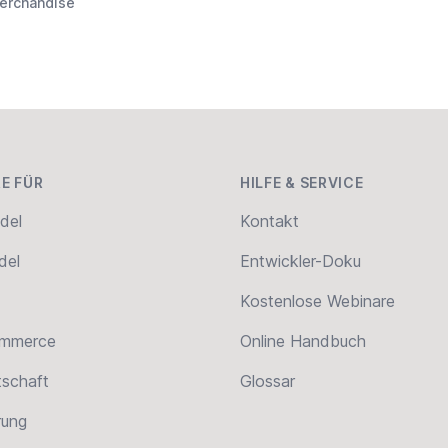
erchandise
E FÜR
HILFE & SERVICE
del
Kontakt
del
Entwickler-Doku
Kostenlose Webinare
ommerce
Online Handbuch
tschaft
Glossar
erung