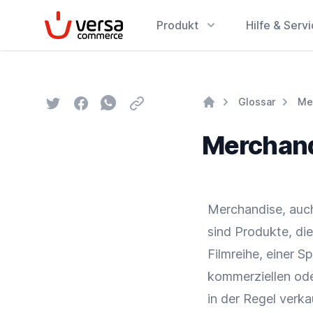
VersaCommerce
Produkt
Hilfe & Serv
Twitter
Facebook
Whatsapp
Email
Glossar
Me
Home
Merchan
Merchandise, auch
sind Produkte, die
Filmreihe, einer 
kommerziellen ode
in der Regel verk