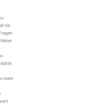
zu
tät
für
Tragen
tärker
s-
odukte
s
en mehr
e
wert