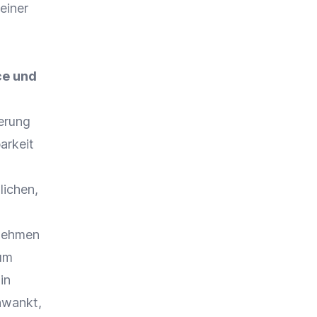
einer
ce
und
erung
arkeit
lichen,
nehmen
zum
in
hwankt,