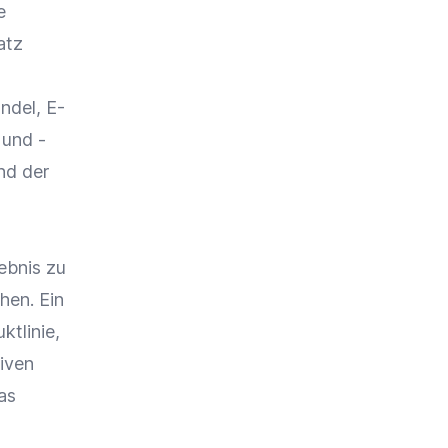
e
atz
andel
,
E-
und -
nd der
ebnis
zu
hen. Ein
ktlinie,
siven
as