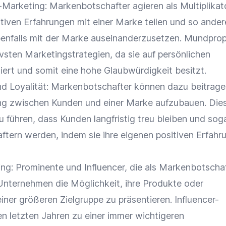
Marketing
: Markenbotschafter agieren als Multiplikat
itiven Erfahrungen mit einer
Marke
teilen und so ande
enfalls mit der
Marke
auseinanderzusetzen. Mundpro
tivsten Marketingstrategien, da sie auf persönlichen
iert und somit eine hohe
Glaubwürdigkeit
besitzt.
nd
Loyalität
: Markenbotschafter können dazu beitrage
ng
zwischen Kunden und einer
Marke
aufzubauen. Die
 führen, dass Kunden langfristig treu bleiben und soga
tern werden, indem sie ihre eigenen positiven Erfahr
ing
: Prominente und
Influencer
, die als Markenbotscha
 Unternehmen die Möglichkeit, ihre Produkte oder
einer größeren
Zielgruppe
zu präsentieren.
Influencer-
den letzten Jahren zu einer immer wichtigeren