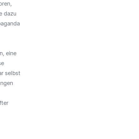
oren,
re dazu
paganda
n, eine
se
r selbst
ungen
fter