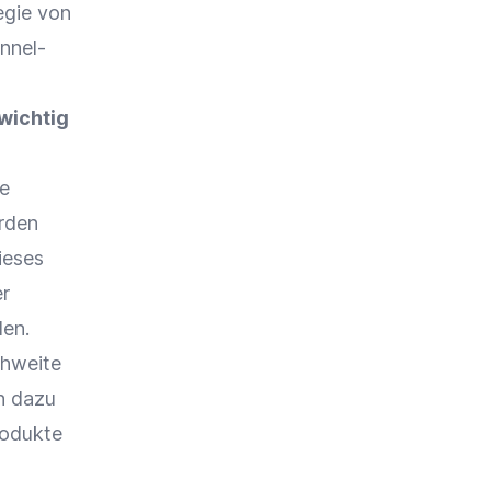
egie von
nnel-
wichtig
ke
erden
ieses
er
en.
chweite
n dazu
rodukte