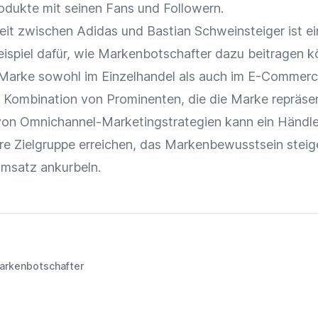
odukte mit seinen Fans und Followern.
eit
zwischen Adidas und Bastian Schweinsteiger ist ei
ispiel dafür, wie Markenbotschafter dazu beitragen k
Marke
sowohl im
Einzelhandel
als auch im
E-Commerc
e Kombination von Prominenten, die die
Marke
repräsen
von Omnichannel-Marketingstrategien kann ein Händle
ere
Zielgruppe
erreichen, das
Markenbewusstsein
steig
msatz
ankurbeln.
arkenbotschafter