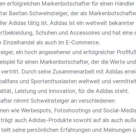
inen erfolgreichen Markenbotschafter für einen Händler 
tar Bastian Schweinsteiger, der als Markenbotschafter
ller Adidas tätig ist. Adidas ist ein weltweit bekannter
ortbekleidung, Schuhen und Accessoires und hat eine 
im
Einzelhandel
als auch im
E-Commerce
.
iger, ein hoch angesehener und erfolgreicher Profifuß
Beispiel für einen Markenbotschafter, der die Werte und
vertritt. Durch seine
Zusammenarbeit
mit Adidas errei
ballfans und Sportenthusiasten weltweit und vermittelt
ität, Leistung und Innovation, für die Adidas steht.
after nimmt Schweinsteiger an verschiedenen
nen wie
Werbespots
, Fotoshootings und Social-Medi
Er trägt auch Adidas-Produkte sowohl auf als auch auß
d teilt seine persönlichen Erfahrungen und Meinungen ü