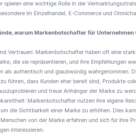
 spielen eine wichtige Rolle in der Vermarktungsstrat
besondere im
Einzelhandel
,
E-Commerce
und Omnicha
Gründe, warum Markenbotschafter für Unternehmen 
nd Vertrauen: Markenbotschafter haben oft eine star
arke
, die sie repräsentieren, und ihre Empfehlungen w
um als authentisch und glaubwürdig wahrgenommen. D
zu führen, dass Kunden eher bereit sind, Produkte od
auszuprobieren und treue Anhänger der
Marke
zu werd
kanntheit
: Markenbotschafter nutzen ihre eigene
Rei
 um die
Sichtbarkeit
einer
Marke
zu erhöhen. Dies kan
r Menschen von der
Marke
erfahren und sich für ihre P
gen interessieren.