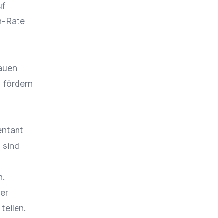
uf
n-Rate
auen
g
fördern
entant
 sind
n.
er
teilen.