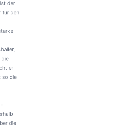
ist der
 für den
starke
baller,
 die
cht er
 so die
a-
erhalb
ber die