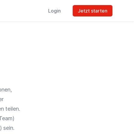
Login
Jetzt starten
onen,
er
n teilen.
-Team)
 sein.