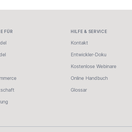
E FÜR
HILFE & SERVICE
del
Kontakt
del
Entwickler-Doku
Kostenlose Webinare
ommerce
Online Handbuch
tschaft
Glossar
erung