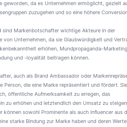
e
geworden, da es Unternehmen ermöglicht, gezielt a
ssengruppen zuzugehen und so eine höhere
Conversio
sind Markenbotschafter wichtige Akteure in der
e
von Unternehmen, da sie
Glaubwürdigkeit
und Vertr
kenbekanntheit
erhöhen,
Mundpropaganda-Marketin
ndung
und -loyalität beitragen können.
after, auch als Brand Ambassador oder Markenrepräs
ne Person, die eine
Marke
repräsentiert und fördert. Sie
ich, öffentliche Aufmerksamkeit zu erregen, das
in
zu erhöhen und letztendlich den
Umsatz
zu steiger
r können sowohl Prominente als auch
Influencer
aus d
 eine starke Bindung zur
Marke
haben und deren Werte 