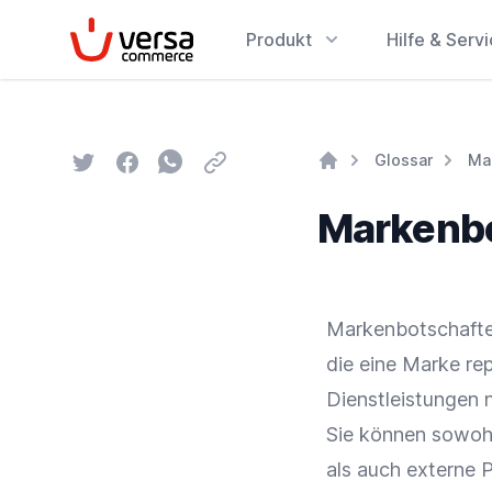
VersaCommerce
Produkt
Hilfe & Serv
Twitter
Facebook
Whatsapp
Email
Glossar
Ma
Home
Markenbo
Markenbotschafter
die eine
Marke
rep
Dienstleistungen n
Sie können sowohl
als auch externe P