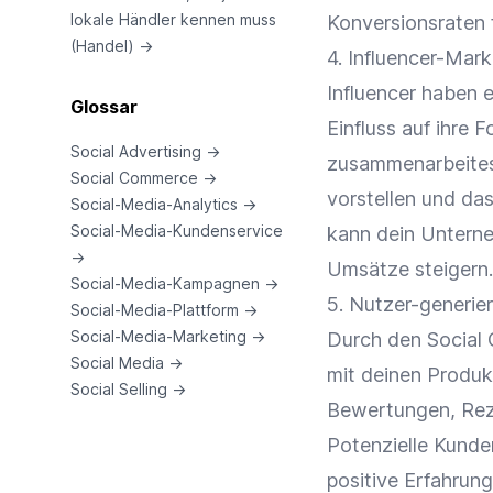
lokale Händler kennen muss
Konversionsraten 
(Handel)
→
4. Influencer-Mar
Influencer haben 
Glossar
Einfluss auf ihre 
Social Advertising
→
zusammenarbeitest
Social Commerce
→
vorstellen und da
Social-Media-Analytics
→
Social-Media-Kundenservice
kann dein Untern
→
Umsätze steigern.
Social-Media-Kampagnen
→
5. Nutzer-generie
Social-Media-Plattform
→
Social-Media-Marketing
→
Durch den Social 
Social Media
→
mit deinen Produk
Social Selling
→
Bewertungen, Reze
Potenzielle Kunde
positive Erfahru