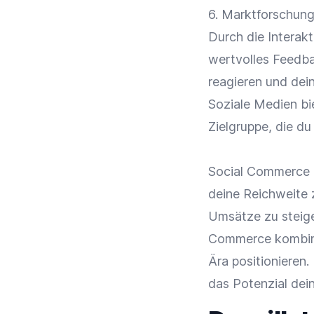
6. Marktforschun
Durch die Interak
wertvolles Feedba
reagieren und dei
Soziale Medien bi
Zielgruppe, die d
Social Commerce b
deine Reichweite 
Umsätze zu steige
Commerce kombinie
Ära positionieren
das Potenzial dei