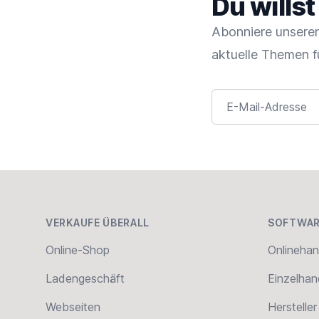
Du wills
Abonniere unseren
aktuelle Themen f
E-Mail-Adresse
Footer
VERKAUFE ÜBERALL
SOFTWAR
Online-Shop
Onlinehan
Ladengeschäft
Einzelhan
Webseiten
Hersteller