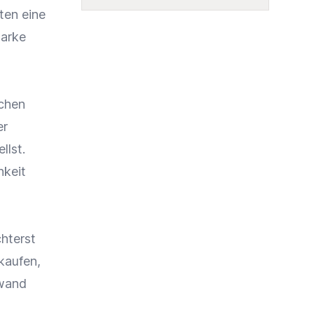
ten eine
Marke
ichen
er
llst.
hkeit
chterst
kaufen,
fwand