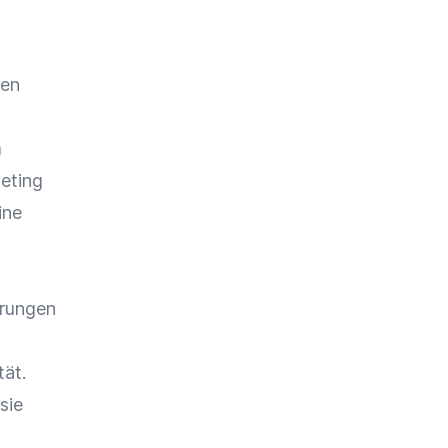
hen
m
keting
ine
hrungen
ät.
sie