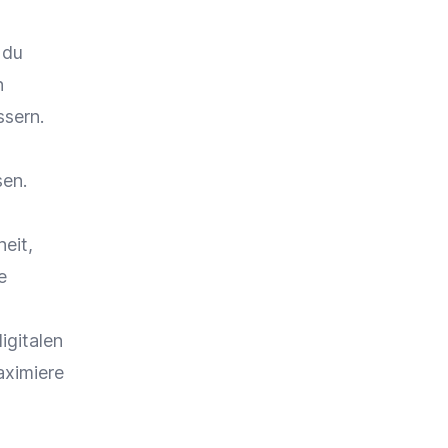
 du
n
ssern.
sen.
eit,
e
igitalen
aximiere