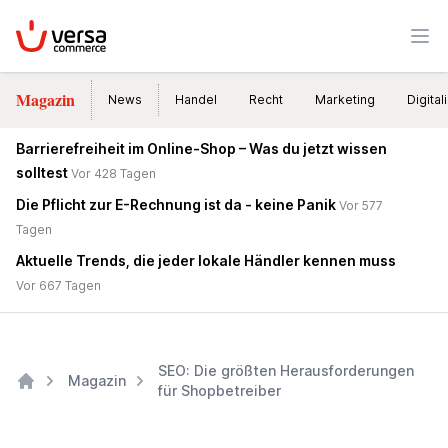
VersaCommerce
Men
Magazin
News
Handel
Recht
Marketing
Digital
Barrierefreiheit im Online-Shop – Was du jetzt wissen
solltest
Vor 428 Tagen
Die Pflicht zur E-Rechnung ist da - keine Panik
Vor 577
Tagen
Aktuelle Trends, die jeder lokale Händler kennen muss
Vor 667 Tagen
SEO: Die größten Herausforderungen
Magazin
für Shopbetreiber
Home