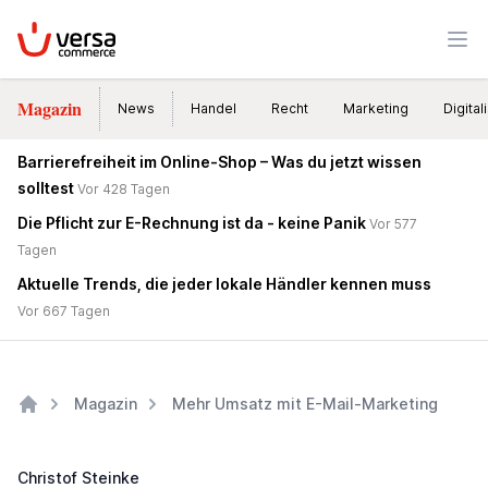
VersaCommerce
Men
Magazin
News
Handel
Recht
Marketing
Digital
Barrierefreiheit im Online-Shop – Was du jetzt wissen
solltest
Vor 428 Tagen
Die Pflicht zur E-Rechnung ist da - keine Panik
Vor 577
Tagen
Aktuelle Trends, die jeder lokale Händler kennen muss
Vor 667 Tagen
Magazin
Mehr Umsatz mit E-Mail-Marketing
Home
Christof Steinke