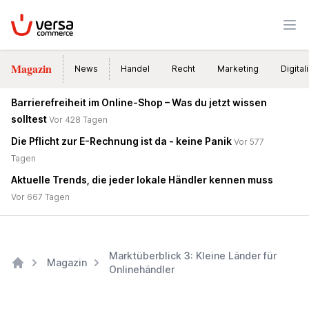
VersaCommerce
Men
Magazin
News
Handel
Recht
Marketing
Digital
Barrierefreiheit im Online-Shop – Was du jetzt wissen
solltest
Vor 428 Tagen
Die Pflicht zur E-Rechnung ist da - keine Panik
Vor 577
Tagen
Aktuelle Trends, die jeder lokale Händler kennen muss
Vor 667 Tagen
Marktüberblick 3: Kleine Länder für
Magazin
Onlinehändler
Home