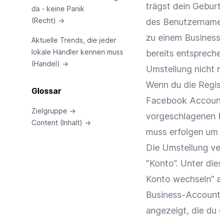
trägst dein Gebur
da - keine Panik
(Recht)
→
des Benutzernamen
zu einem Business
Aktuelle Trends, die jeder
lokale Händler kennen muss
bereits entsprech
(Handel)
→
Umstellung nicht m
Wenn du die Regis
Glossar
Facebook Account 
Zielgruppe
→
vorgeschlagenen P
Content (Inhalt)
→
muss erfolgen um
Die Umstellung ver
“Konto”. Unter die
Konto wechseln” a
Business-Account 
angezeigt, die d