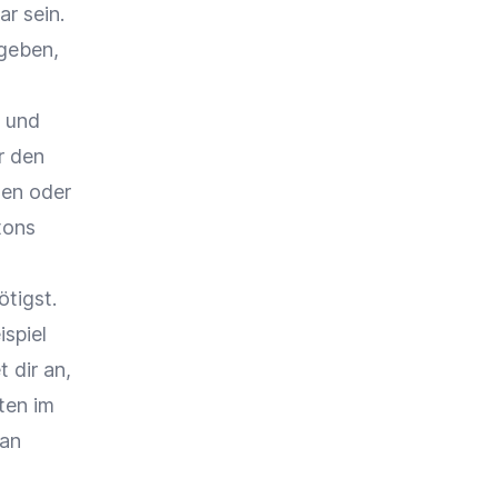
r sein.
ngeben,
n und
r den
hen oder
tons
ötigst.
ispiel
 dir an,
nten im
 an