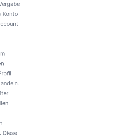
 Vergabe
s Konto
Account
em
en
rofil
andeln.
iter
llen
n
. Diese