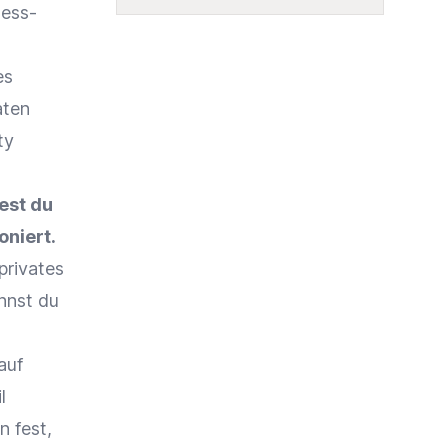
ness-
es
aten
ty
est du
oniert.
privates
nnst du
auf
l
 fest,