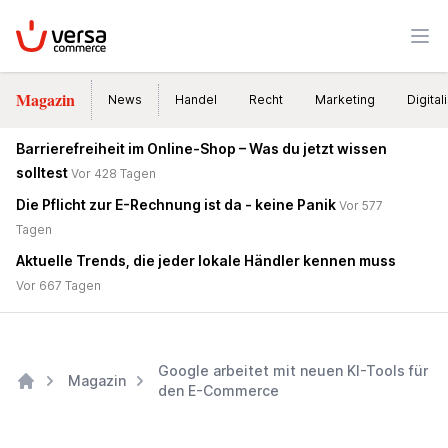
VersaCommerce
Men
Magazin
News
Handel
Recht
Marketing
Digital
Barrierefreiheit im Online-Shop – Was du jetzt wissen
solltest
Vor 428 Tagen
Die Pflicht zur E-Rechnung ist da - keine Panik
Vor 577
Tagen
Aktuelle Trends, die jeder lokale Händler kennen muss
Vor 667 Tagen
Google arbeitet mit neuen KI-Tools für
Magazin
den E-Commerce
Home