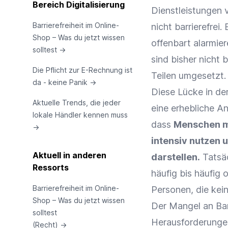
Bereich Digitalisierung
Dienstleistungen 
Barrierefreiheit im Online-
nicht barrierefre
Shop – Was du jetzt wissen
offenbart alarmie
solltest
→
sind bisher nicht b
Die Pflicht zur E-Rechnung ist
Teilen umgesetzt.
da - keine Panik
→
Diese Lücke in de
Aktuelle Trends, die jeder
eine erhebliche An
lokale Händler kennen muss
dass
Menschen mi
→
intensiv nutzen 
Aktuell in anderen
darstellen.
Tatsäc
Ressorts
häufig bis häufig 
Barrierefreiheit im Online-
Personen, die kei
Shop – Was du jetzt wissen
Der Mangel an Barr
solltest
Herausforderungen
(Recht)
→