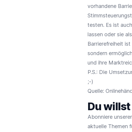
vorhandene Barrie
Stimmsteuerungsto
testen. Es ist auc
lassen oder sie al
Barrierefreiheit i
sondern ermöglic
und ihre Marktrei
P.S.: Die Umsetzu
;-)
Quelle: Onlinehän
Du wills
Abonniere unseren
aktuelle Themen f