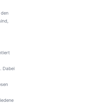
e den
sind,
tiert
. Dabei
esen
hiedene