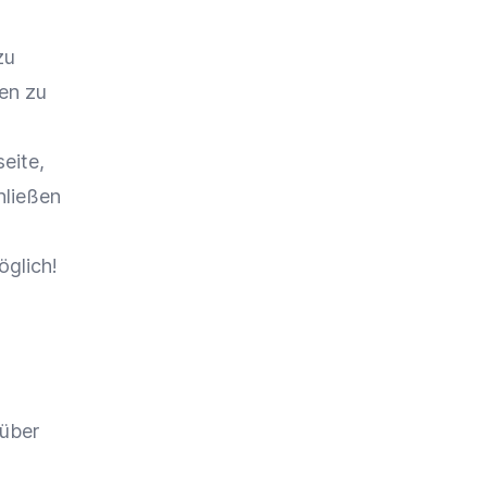
zu
ben zu
seite,
hließen
öglich!
 über