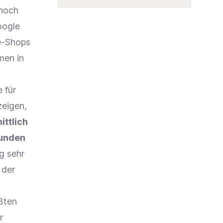
 noch
oogle
ne-Shops
hmen in
 für
zeigen,
ttlich
Kunden
g sehr
 der
ößten
r