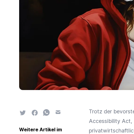
Trotz der bevorste
Twitter
Facebook
Whatsapp
Email
Accessibility Act,
Weitere Artikel im
privatwirtschaftli