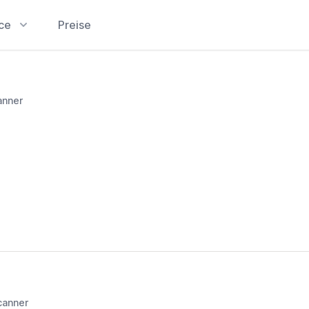
ice
Preise
anner
canner