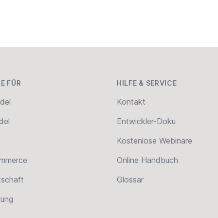
E FÜR
HILFE & SERVICE
del
Kontakt
del
Entwickler-Doku
Kostenlose Webinare
ommerce
Online Handbuch
tschaft
Glossar
erung