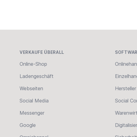
Home
Footer
VERKAUFE ÜBERALL
SOFTWAR
Online-Shop
Onlinehan
Ladengeschäft
Einzelhan
Webseiten
Hersteller
Social Media
Social C
Messenger
Warenwir
Google
Digitalisi