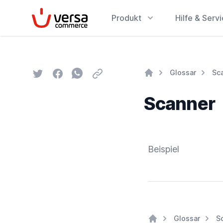
VersaCommerce
Produkt
Hilfe & Serv
Twitter
Facebook
Whatsapp
Email
Glossar
Sc
Home
Scanner
Beispiel
Glossar
S