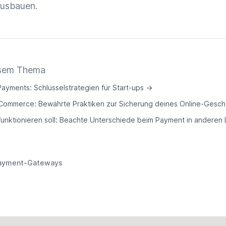
ausbauen.
iesem Thema
Payments: Schlüsselstrategien für Start-ups
→
E-Commerce: Bewährte Praktiken zur Sicherung deines Online-Gesch
unktionieren soll: Beachte Unterschiede beim Payment in anderen
ayment-Gateways