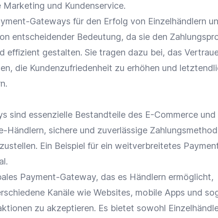
e
Marketing
und
Kundenservice
.
yment-Gateways für den Erfolg von Einzelhändlern u
von entscheidender Bedeutung, da sie den Zahlungspr
 effizient gestalten. Sie tragen dazu bei, das Vertrau
en, die
Kundenzufriedenheit
zu erhöhen und letztendl
n.
 sind essenzielle Bestandteile des
E-Commerce
und
e-Händlern, sichere und zuverlässige
Zahlungsmethod
zustellen. Ein Beispiel für ein weitverbreitetes Paymen
al
.
obales Payment-Gateway, das es Händlern ermöglicht,
rschiedene Kanäle wie Websites, mobile Apps und so
ktionen zu akzeptieren. Es bietet sowohl Einzelhändle