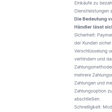
Einkäufe zu bezah
Dienstleistungen z
Die Bedeutung 
Händler
lässt si
Sicherheit: Payme
der Kunden sicher
Verschlüsselung u
verhindern und da
Zahlungsmethodenv
mehrere
Zahlung
Zahlungen und meh
Zahlungsoption zu
abschließen.
Schnelligkeit
: Mod