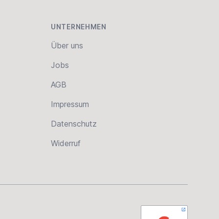
UNTERNEHMEN
Über uns
Jobs
AGB
Impressum
Datenschutz
Widerruf