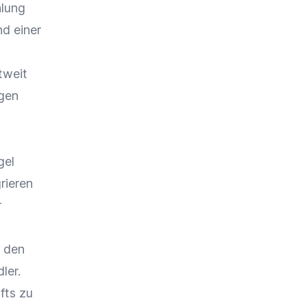
lung
d einer
tweit
ngen
gel
rieren
r
 den
ler.
fts zu