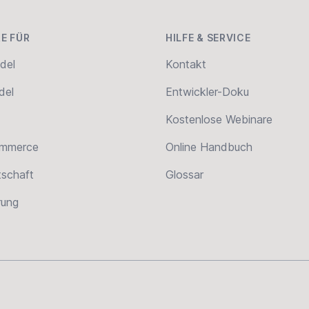
E FÜR
HILFE & SERVICE
del
Kontakt
del
Entwickler-Doku
Kostenlose Webinare
ommerce
Online Handbuch
tschaft
Glossar
erung