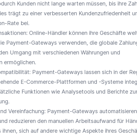
durch Kunden nicht lange warten müssen, bis ihre
Zah
ies trägt zu einer verbesserten
Kundenzufriedenheit
un
on-Rate
bei.
ansaktionen:
Online-Händler
können ihre Geschäfte wel
 sie Payment-Gateways verwenden, die globale Zahlu
 den Umgang mit verschiedenen Währungen und
n
ermöglichen.
mpatibilität: Payment-Gateways lassen sich in der Re
stehende
E-Commerce-Plattformen
und -Systeme integ
sätzliche
Funktionen
wie Analysetools und Berichte zu
ung.
nd Vereinfachung: Payment-Gateways automatisieren
nd reduzieren den manuellen Arbeitsaufwand für Händ
s ihnen, sich auf andere wichtige Aspekte ihres Geschä