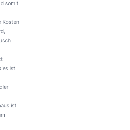
nd somit
e Kosten
rd,
ausch
zt
ies ist
dler
n
aus ist
 um