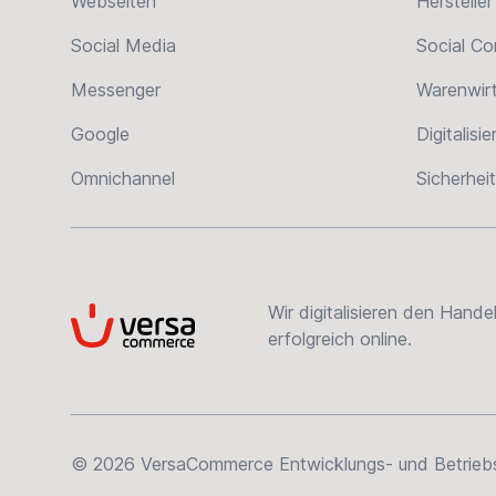
Webseiten
Hersteller
Social Media
Social C
Messenger
Warenwir
Google
Digitalisi
Omnichannel
Sicherheit
Wir digitalisieren den Hand
VersaCommerce
erfolgreich online.
© 2026 VersaCommerce Entwicklungs- und Betriebsge