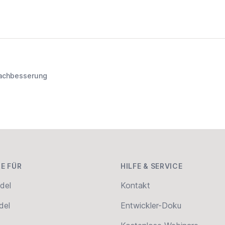
achbesserung
E FÜR
HILFE & SERVICE
del
Kontakt
del
Entwickler-Doku