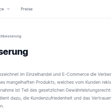
ice
Preise
chbesserung
serung
ezeichnet im
Einzelhandel
und
E-Commerce
die Verbe
nes mangelhaften Produkts, welches vom Kunden rekl
ahme ist Teil des gesetzlichen Gewährleistungsrechts
ient dazu, die
Kundenzufriedenheit
und das Vertrauen
n.