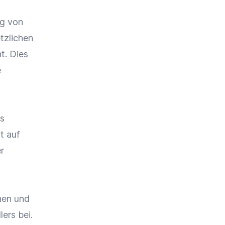
ng von
tzlichen
. Dies
e
es
t auf
r
nen
und
ers bei.