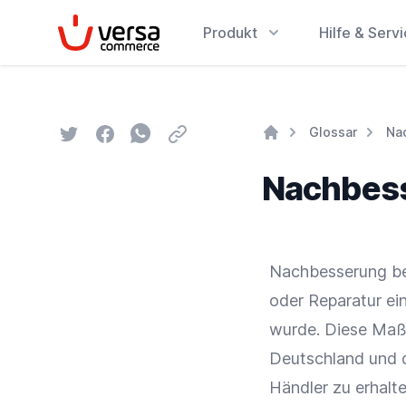
VersaCommerce
Produkt
Hilfe & Serv
Twitter
Facebook
Whatsapp
Email
Glossar
Na
Home
Nachbes
Nachbesserung b
oder Reparatur ei
wurde. Diese Maßn
Deutschland und d
Händler zu erhalte