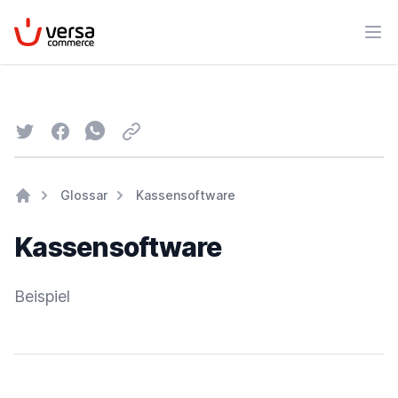
VersaCommerce
Men
Twitter
Facebook
Whatsapp
Email
Glossar
Kassensoftware
Home
Kassensoftware
Beispiel