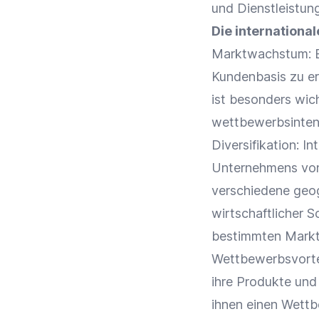
und Dienstleistun
Die internationa
Marktwachstum: E
Kundenbasis zu er
ist besonders wic
wettbewerbsintens
Diversifikation
: I
Unternehmens von 
verschiedene geog
wirtschaftlicher 
bestimmten Markt
Wettbewerbsvorte
ihre Produkte und
ihnen einen
Wettb