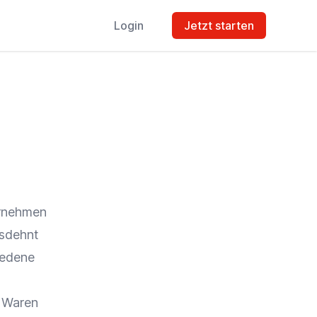
Login
Jetzt starten
ernehmen
usdehnt
iedene
n
Waren