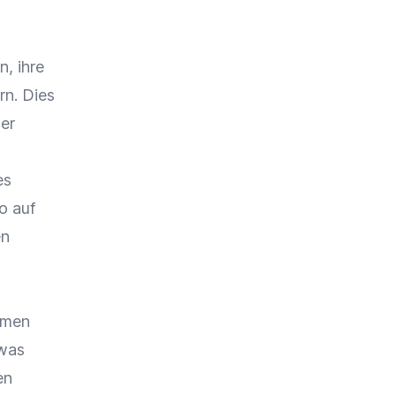
, ihre
rn. Dies
er
es
o auf
en
hmen
 was
en