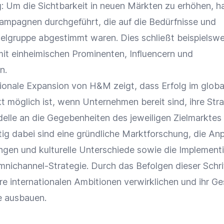
g
: Um die
Sichtbarkeit
in neuen Märkten zu erhöhen, 
ampagnen durchgeführt, die auf die Bedürfnisse und
ielgruppe
abgestimmt
waren
. Dies schließt beispielswe
it einheimischen Prominenten, Influencern und
n.
tionale Expansion von H&M zeigt, dass Erfolg im globa
t möglich ist, wenn Unternehmen bereit sind, ihre Str
lle an die Gegebenheiten des jeweiligen Zielmarktes
ig dabei sind eine gründliche
Marktforschung
, die An
ungen und
kulturelle Unterschiede
sowie die Implement
mnichannel-Strategie
. Durch das Befolgen dieser Schri
re internationalen Ambitionen verwirklichen und ihr Ge
e ausbauen.