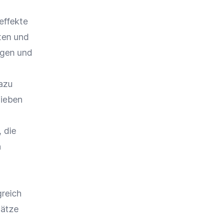
effekte
ten und
ngen und
azu
lieben
 die
n
greich
sätze