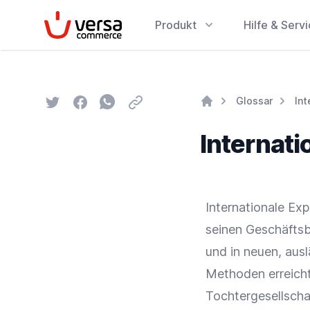
VersaCommerce
Produkt
Hilfe & Serv
Twitter
Facebook
Whatsapp
Email
Glossar
Int
Home
Internati
Internationale Exp
seinen Geschäftsb
und in neuen, aus
Methoden erreicht
Tochtergesellscha