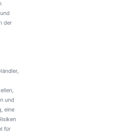
n
und
n der
Händler,
ellen,
en und
, eine
Risiken
l für