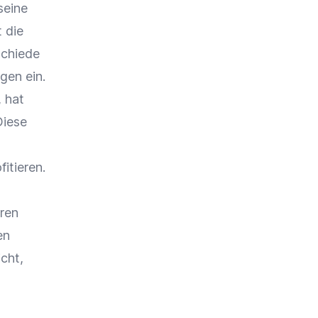
seine
 die
schiede
gen ein.
 hat
Diese
itieren.
ren
en
cht,