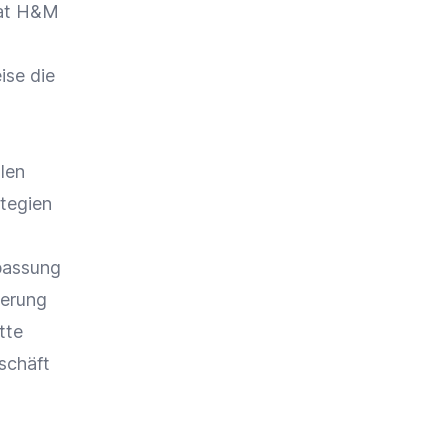
hat H&M
ise die
len
ategien
passung
ierung
tte
schäft