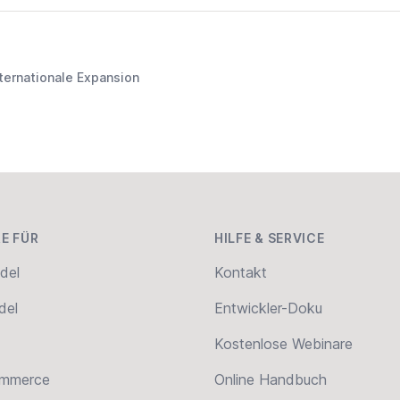
nternationale Expansion
E FÜR
HILFE & SERVICE
del
Kontakt
del
Entwickler-Doku
Kostenlose Webinare
ommerce
Online Handbuch