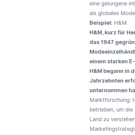
eine gelungene in
als globales Mod
Beispiel:
H&M
H&M, kurz für He
das 1947 gegrün
Modeeinzelhändle
einem starken E
H&M begann in de
Jahrzehnten erfol
unternommen hat,
Marktforschung
: 
betrieben, um die
Land zu verstehen
Marketingstrateg