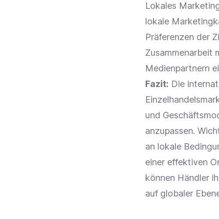
Lokales
Marketin
lokale Marketingk
Präferenzen der
Z
Zusammenarbeit
m
Medienpartnern ei
Fazit:
Die interna
Einzelhandelsmark
und Geschäftsmode
anzupassen. Wicht
an lokale Beding
einer effektiven
O
können Händler ih
auf globaler Eben