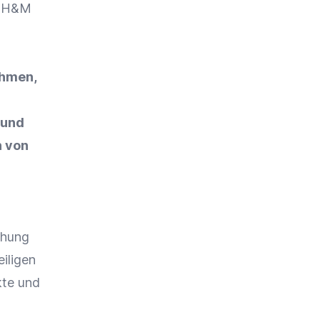
e H&M
ehmen,
 und
n von
chung
iligen
kte und