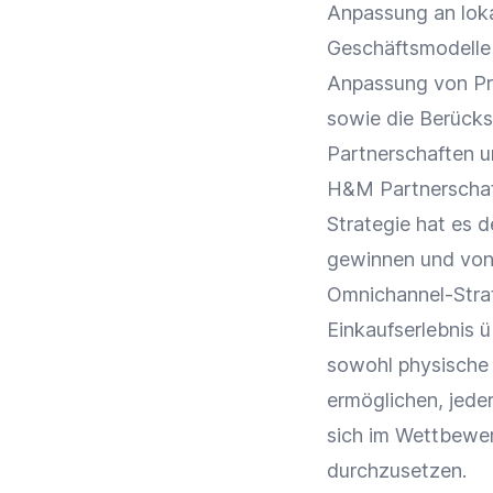
Anpassung an loka
Geschäftsmodelle 
Anpassung von Pro
sowie die Berücks
Partnerschaften
u
H&M
Partnerscha
Strategie hat es 
gewinnen und von 
Omnichannel-Stra
Einkaufserlebnis
ü
sowohl physische F
ermöglichen, jede
sich im Wettbewer
durchzusetzen.