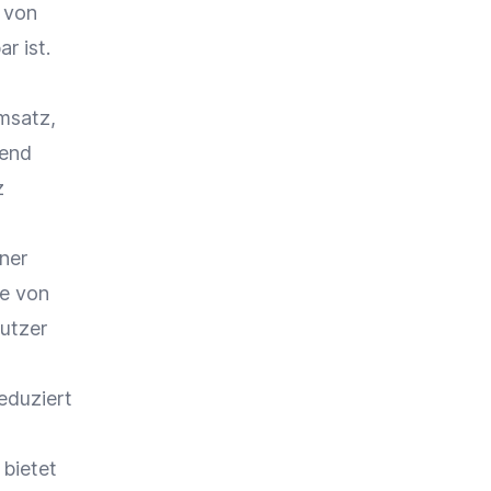
 von
r ist.
msatz
,
gend
z
iner
e von
Nutzer
eduziert
bietet