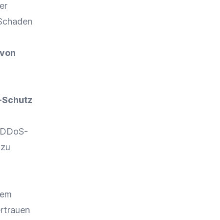
er
 Schaden
 von
-Schutz
s DDoS-
 zu
dem
ertrauen