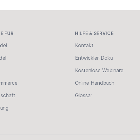
E FÜR
HILFE & SERVICE
del
Kontakt
del
Entwickler-Doku
Kostenlose Webinare
ommerce
Online Handbuch
tschaft
Glossar
erung