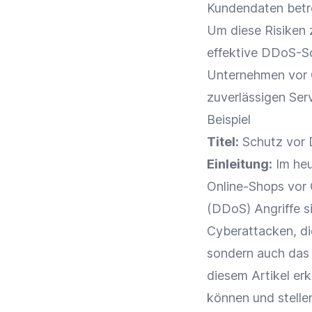
Kundendaten
betr
Um diese Risiken 
effektive DDoS-Sc
Unternehmen vor C
zuverlässigen Serv
Beispiel
Titel:
Schutz vor 
Einleitung:
Im heu
Online-Shops
vor 
(DDoS) Angriffe s
Cyberattacken, di
sondern auch das 
diesem Artikel er
können und stellen