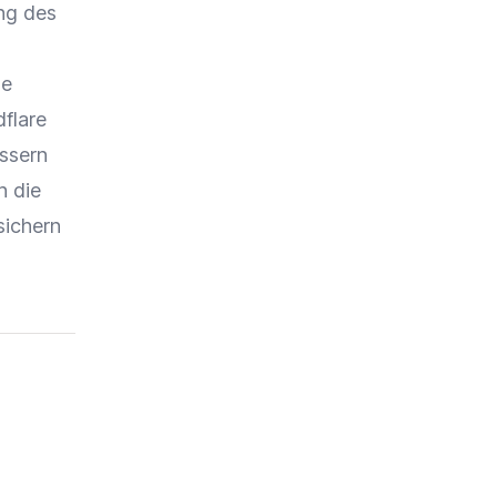
ung des
ne
flare
essern
h die
sichern