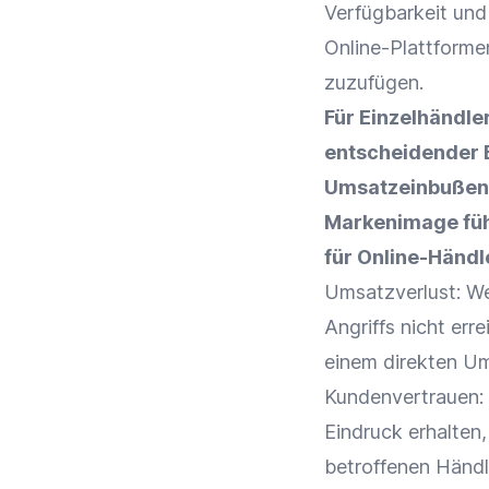
Verfügbarkeit und
Online-Plattforme
zuzufügen.
Für
Einzelhändle
entscheidender B
Umsatzeinbußen,
Markenimage
fü
für
Online-Händl
Umsatzverlust: W
Angriffs nicht err
einem direkten Um
Kundenvertrauen
:
Eindruck erhalten
betroffenen Händle