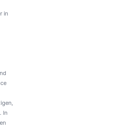
r
in
und
ice
igen,
 In
zen