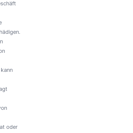
eschäft
e
hädigen.
en
on
 kann
agt
von
at oder