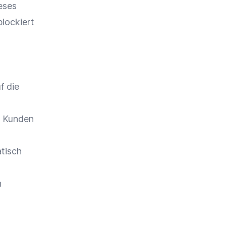
eses
lockiert
f die
s Kunden
tisch
n