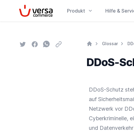
VersaCommerce
Produkt
Hilfe & Serv
Twitter
Facebook
Whatsapp
Email
Glossar
DD
Home
DDoS-Sc
DDoS-Schutz steht
auf
Sicherheitsm
Netzwerk vor DDo
Cyberkriminelle, 
und Datenverkehr l