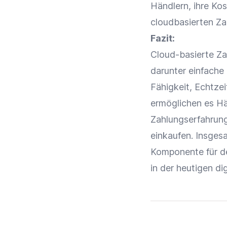
Händlern, ihre Kos
cloudbasierten Za
Fazit:
Cloud-basierte Za
darunter einfache
Fähigkeit, Echtze
ermöglichen es Hä
Zahlungserfahrung
einkaufen. Insges
Komponente für d
in der heutigen dig