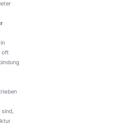
eter
ür
in
 oft
rbindung
trieben
 sind,
uktur