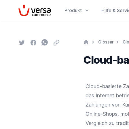
VersaCommerce
Produkt
Hilfe & Serv
Twitter
Facebook
Whatsapp
Email
Glossar
Cl
Home
Cloud-ba
Cloud-basierte Za
das Internet betr
Zahlungen von Kun
Online-Shops
, mo
Vergleich zu trad