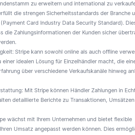
undenstamm zu erweitern und international zu verkaufe
 erfüllt die strengen Sicherheitsstandards der Branche u
Payment Card Industry Data Security Standard). Die
ss die Zahlungsinformationen der Kunden sicher übert
werden.
keit: Stripe kann sowohl online als auch offline verw
 einer idealen Lösung für
Einzelhändler
macht, die ein
rfahrung
über verschiedene
Verkaufskanäle
hinweg an
rstattung: Mit Stripe können Händler Zahlungen in Ech
alten detaillierte Berichte zu Transaktionen, Umsätze
ripe wächst mit Ihrem Unternehmen und bietet flexible
 Ihren
Umsatz
angepasst werden können. Dies ermögli