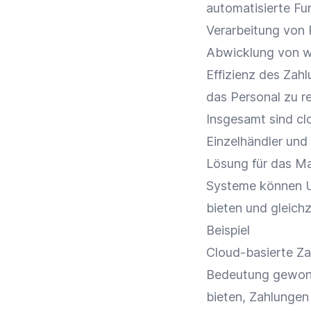
automatisierte
Fu
Verarbeitung
von 
Abwicklung von wi
Effizienz
des Zahl
das Personal zu r
Insgesamt sind cl
Einzelhändler
und
Lösung für das M
Systeme können U
bieten und gleichz
Beispiel
Cloud-basierte Za
Bedeutung gewonne
bieten, Zahlungen 