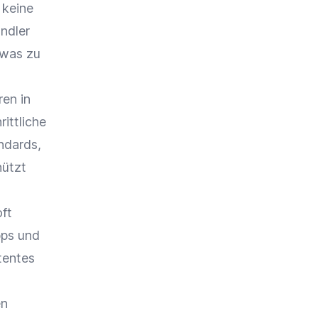
 keine
ndler
 was zu
en in
rittliche
ndards,
hützt
ft
pps und
tentes
en