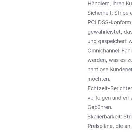
Händlern, ihren K
Sicherheit: Stripe
PCI DSS-konform (
gewährleistet, da
und gespeichert 
Omnichannel-Fähig
werden, was es zu
nahtlose
Kundene
möchten.
Echtzeit-Berichte
verfolgen und erh
Gebühren.
Skalierbarkeit: St
Preispläne, die an