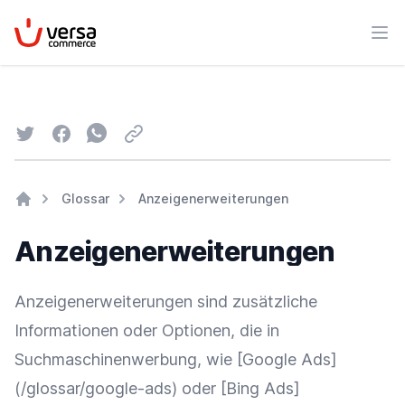
VersaCommerce
Men
Twitter
Facebook
Whatsapp
Email
Glossar
Anzeigenerweiterungen
Home
Anzeigenerweiterungen
Anzeigenerweiterungen sind zusätzliche
Informationen oder Optionen, die in
Suchmaschinenwerbung
, wie [
Google
Ads
]
(/glossar/google-ads) oder [
Bing
Ads
]